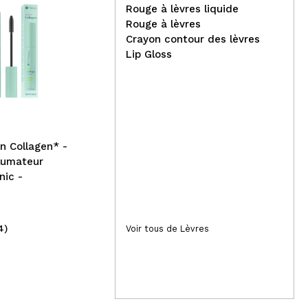
Rouge à lèvres liquide
Rouge à lèvres
Crayon contour des lèvres
Hean-CC Cream VItal Skin-
Lip Gloss
01: Light
Nac
Pea
an Collagen* -
lumateur
nic -
4)
(4)
Voir tous de Lèvres
11,99€
4