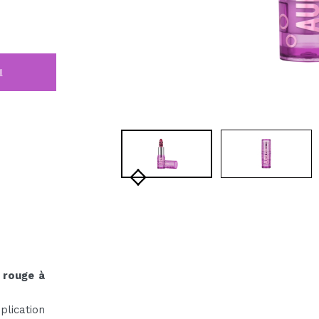
i
e
rouge à
plication