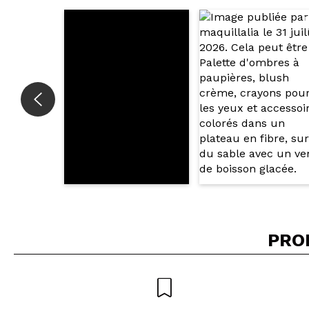
Recommandez-vous 
ENV
PRO