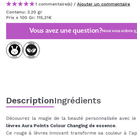
1 commentaire(s) /
Ajouter un commentaire
MAQUIFARMA
Contenu: 3.20 gr
KOREA ZONE
Prix x 100 Gr: 115,31€
TRAVEL SIZE
Vous avez une question?
Nous vous aidons
ic
NATURE
OFFRES
OUTLET
ILS SONT REVENUS!
BIENTÔT DISPONIBLE
Description
Ingrédients
BLOG
Découvrez la magie de la beauté personnalisée avec l
lèvres Aura Points Colour Changing de essence
.
Ce rouge à lèvres innovant transforme sa couleur à l'ap