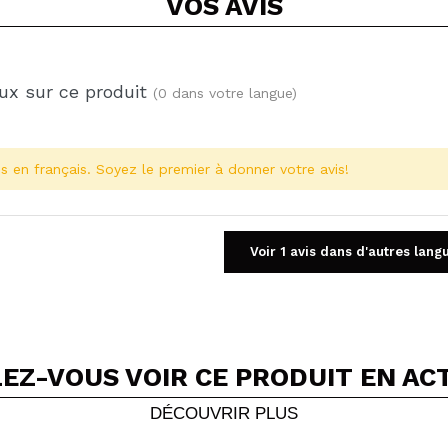
VOS
AVIS
ux sur ce produit
(0 dans votre langue)
s en français. Soyez le premier à donner votre avis!
Voir 1 avis dans d'autres lang
EZ-VOUS VOIR CE PRODUIT EN AC
Partager une vidéo ou une photo
Votre vidéo pourrait être la première. Imaginez...
DÉCOUVRIR PLUS