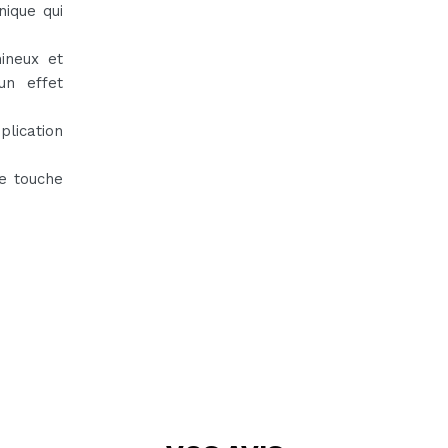
nique qui
mineux et
un effet
lication
ne touche