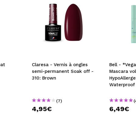
at
Claresa - Vernis à ongles
Bell - *Veg
semi-permanent Soak off -
Mascara vo
310: Brown
HypoAllerge
Waterproof
(7)
(
4,95€
6,49€