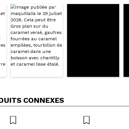
5/
cet achat?
Oui
Non
OYER
DUITS CONNEXES