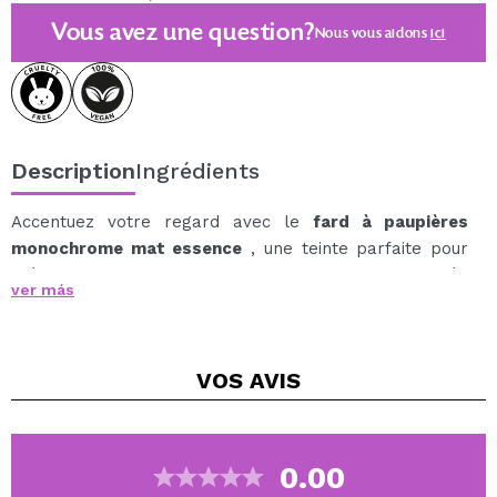
Vous avez une question?
Nous vous aidons
ici
Description
Ingrédients
Accentuez votre regard avec le
fard à paupières
monochrome mat essence
, une teinte parfaite pour
créer tous les looks, des plus naturels pour la journée
ver más
aux plus intenses pour le soir.
Sa formule en poudre compacte, douce et crémeuse,
glisse sans effort sur la paupière, offrant une
VOS
AVIS
couvrance uniforme et facile à estomper.
Grâce à sa haute pigmentation et à son fini mat
velouté, il apporte profondeur et définition en un seul
passage, ce qui en fait un indispensable pour les
0.00
transitions, les bases neutres ou pour illuminer l'arcade