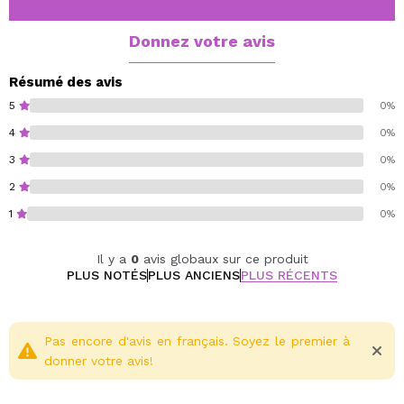
sourcilière.
Donnez votre avis
Vegan.
Cruelty free.
Résumé des avis
Paraben free.
5
0%
Oil free.
4
0%
Alcohol free.
3
0%
Fragrance free.
2
0%
1
0%
Il y a
0
avis globaux sur ce produit
PLUS NOTÉS
PLUS ANCIENS
PLUS RÉCENTS
Pas encore d'avis en français. Soyez le premier à
donner votre avis!