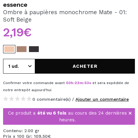
JE VEUX M'INSCRIRE
essence
Ombre à paupières monochrome Mate - 01:
En créant un compte sur Maquibeauty.fr vous pourrez
Soft Beige
effectuer vos achats rapidement, vérifier l'état de vos
commandes et consulter vos opérations précédentes.
2,19€
CRÉER UN COMPTE
ACHETER
Confirmer votre commande avant
03
h
:
22
m
:
52
s
et sera expédiée de
notre entrepôt
aujourd'hui
0 commentaire(s) /
Ajouter un commentaire
Ce produit a
été vu 6 fois
au cours des 24 dernières
heures.
Contenu: 2.00 gr
Prix x 100 Gr: 109,50€