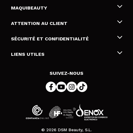
MAQUIBEAUTY
Qui sommes nous
ATTENTION AU CLIENT
Emploi
Livraison & retour
SÉCURITÉ ET CONFIDENTIALITÉ
Cartes-cadeaux
Rétractation / Retours
Conditions et confidentialité
LIENS UTILES
Modes de paiement
Politique de confidentialité
Contact
Politique de cookies
SUIVEZ-NOUS
Résolution de litige en ligne (ODR)
© 2026 DSM Beauty, S.L.