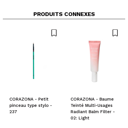
PRODUITS CONNEXES
Partager une vidéo ou une photo
Votre vidéo pourrait être la première. Imaginez...
Recommandez-vous cet achat?
Oui
Non
5/5
ENVOYER
CORAZONA - Petit
CORAZONA - Baume
pinceau type stylo -
Teinté Multi-Usages
237
Radiant Balm Filter -
02: Light