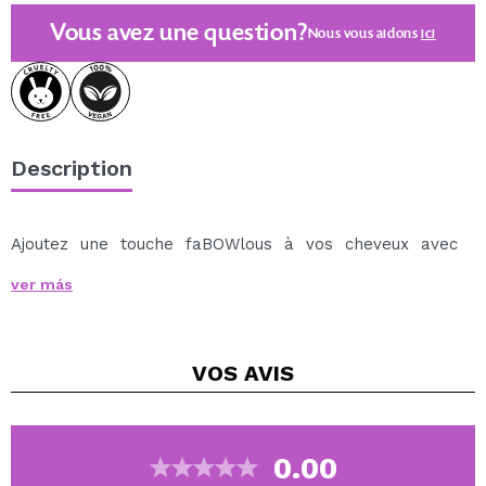
Vous avez une question?
Nous vous aidons
ici
Description
Ajoutez une touche faBOWlous à vos cheveux avec
essence Put A Bow On It ! nœuds pour les cheveux
.
ver más
Ces charmants accessoires pour cheveux présentent
un nœud violet classique et un nœud rose avec des
bandes attachées qui rehaussent n'importe quel look.
VOS
AVIS
Le clip confortable offre un maintien sûr, vous
permettant de garder votre coiffure élégante toute la
journée.
Ils s'adaptent à toutes les couleurs de cheveux et
0.00
créent sans effort un look moderne.