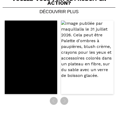
ACTION?
DÉCOUVRIR PLUS
Partager une vidéo ou une photo
Votre vidéo pourrait être la première. Imaginez...
Recommandez-vous cet achat?
Oui
Non
5/5
ENVOYER