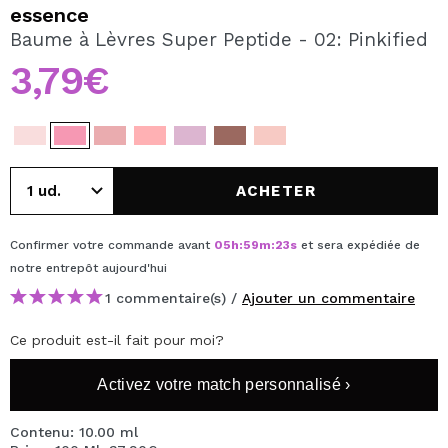
JE VEUX M'INSCRIRE
essence
Baume à Lèvres Super Peptide - 02: Pinkified
En créant un compte sur Maquibeauty.fr vous pourrez
effectuer vos achats rapidement, vérifier l'état de vos
3,79€
commandes et consulter vos opérations précédentes.
CRÉER UN COMPTE
ACHETER
Confirmer votre commande avant
05
h
:
59
m
:
23
s
et sera expédiée de
notre entrepôt
aujourd'hui
1 commentaire(s) /
Ajouter un commentaire
Ce produit est-il fait pour moi?
Activez votre match personnalisé ›
Contenu: 10.00 ml