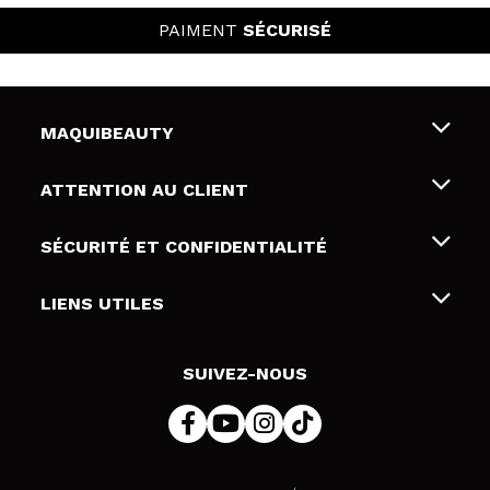
PAIMENT
SÉCURISÉ
MAQUIBEAUTY
Qui sommes nous
ATTENTION AU CLIENT
Emploi
Livraison & retour
SÉCURITÉ ET CONFIDENTIALITÉ
Cartes-cadeaux
Rétractation / Retours
Conditions et confidentialité
LIENS UTILES
Modes de paiement
Politique de confidentialité
Contact
Politique de cookies
SUIVEZ-NOUS
Résolution de litige en ligne (ODR)