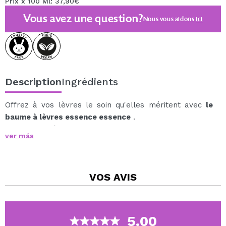
Prix x 100 Ml: 37,90€
Vous avez une question?
Nous vous aidons
ici
Description
Ingrédients
Offrez à vos lèvres le soin qu'elles méritent avec
le
baume à lèvres essence essence
.
Le soin des lèvres a une texture laiteuse et brillante et
ver más
est enrichi d'ingrédients nourrissants tels que des
peptides, du beurre de karité et de la vitamine E.
Cette formule donne à vos lèvres un aspect pulpeux et
VOS
AVIS
un fini non collant.
Grâce au tube, l'application est très facile et
hygiénique.
Pressez simplement la quantité requise de produit et
5.00