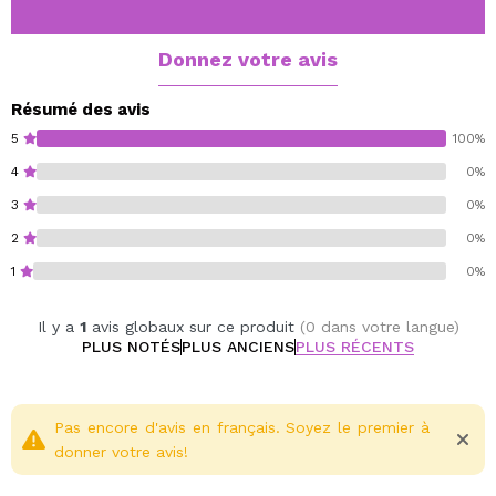
faites-la glisser doucement sur vos lèvres.
Cruelty free.
Donnez votre avis
Vegan.
Paraben free.
Résumé des avis
Gluten free.
5
100%
4
0%
3
0%
2
0%
1
0%
Il y a
1
avis globaux sur ce produit
(0 dans votre langue)
PLUS NOTÉS
PLUS ANCIENS
PLUS RÉCENTS
Pas encore d'avis en français. Soyez le premier à
donner votre avis!