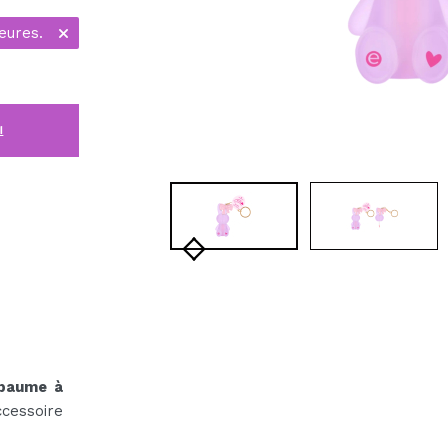
eures.
i
baume à
ccessoire