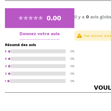
0.00
Il y a
0
avis glob
Donnez votre avis
Pas encore d'avi
Résumé des avis
5
0%
4
0%
3
0%
2
0%
1
0%
VOUL
Recommandez-vous 