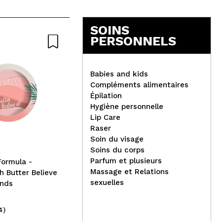
SOINS
PERSONNELS
Babies and kids
Compléments alimentaires
Épilation
Hygiène personnelle
Jovo - Fard à paupières
Tech
Lip Care
liquide métallisé - 01:
en 
Raser
Blueberry
Gol
Soin du visage
Soins du corps
Parfum et plusieurs
Formula -
Massage et Relations
h Butter Believe
sexuelles
ands
4)
(3)