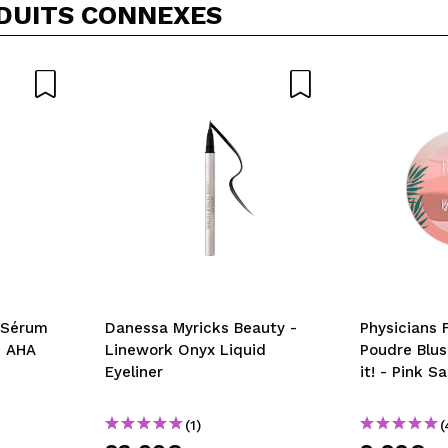
DUITS CONNEXES
OYER
- Sérum
Danessa Myricks Beauty -
Physicians 
e AHA
Linework Onyx Liquid
Poudre Blus
Eyeliner
it! - Pink S
(1)
(