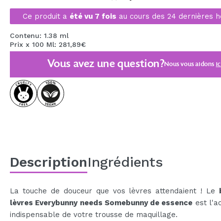
MAQUIFARMA
Ce produit a
été vu 7 fois
au cours des 24 dernières h
KOREA ZONE
Contenu: 1.38 ml
Prix x 100 Ml: 281,89€
TRAVEL SIZE
Vous avez une question?
Nous vous aidons
ic
NATURE
OFFRES
OUTLET
ILS SONT REVENUS!
BIENTÔT DISPONIBLE
Description
Ingrédients
BLOG
La touche de douceur que vos lèvres attendaient ! Le
lèvres Everybunny needs Somebunny de essence
est l'a
indispensable de votre trousse de maquillage.