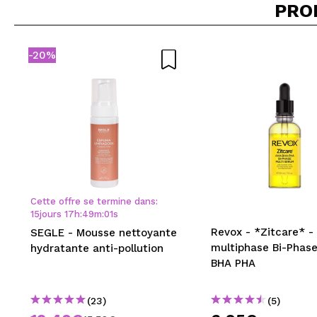
PRO
ENV
-20%
Cette offre se termine dans:
15
jours
17
h
:
49
m
:
01
s
Revox - *Zitcare* 
SEGLE - Mousse nettoyante
multiphase Bi-Phas
hydratante anti-pollution
BHA PHA
(23)
(5)