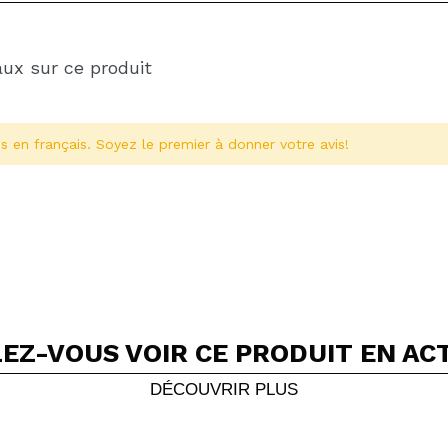
aux sur ce produit
s en français. Soyez le premier à donner votre avis!
EZ-VOUS VOIR CE PRODUIT EN AC
Partager une vidéo ou une photo
Votre vidéo pourrait être la première. Imaginez...
DÉCOUVRIR PLUS
5/
cet achat?
Oui
Non