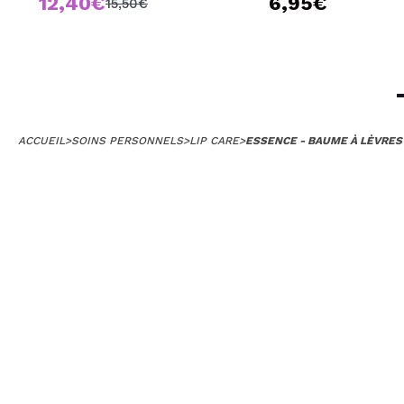
12,40€
6,95€
15,50€
ACCUEIL
>
SOINS PERSONNELS
>
LIP CARE
>
ESSENCE - BAUME À LÈVRE