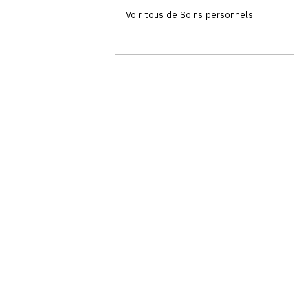
2,45€
1,
Voir tous de Soins personnels