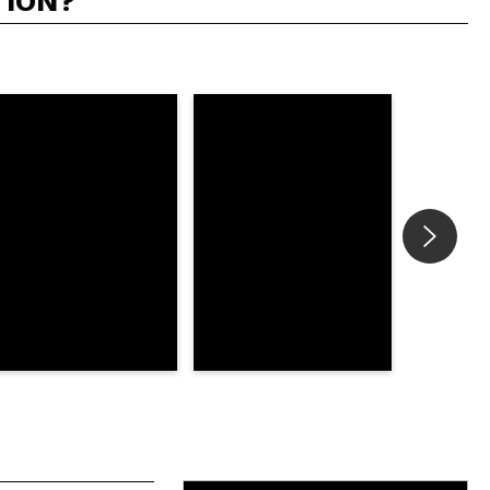
TION?
5