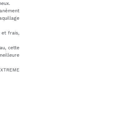
neux.
ntanément
quillage
et frais,
au, cette
eilleure
 EXTREME