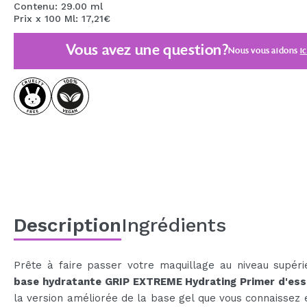
Contenu: 29.00 ml
MAQUIFARMA
Prix x 100 Ml: 17,21€
KOREA ZONE
Vous avez une question?
Nous vous aidons
ic
TRAVEL SIZE
NATURE
OFFRES
OUTLET
ILS SONT REVENUS!
BIENTÔT DISPONIBLE
Description
Ingrédients
BLOG
Prête à faire passer votre maquillage au niveau supér
base hydratante
GRIP EXTREME Hydrating Primer d'es
la version améliorée de la base gel que vous connaissez 