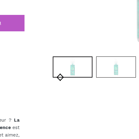
i
ieur ?
La
sence
est
et aimez,