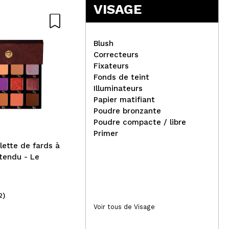
VISAGE
Blush
Correcteurs
Fixateurs
COSRX - Crème Visage The
Fonds de teint
Retinol 0.1
Illuminateurs
Zia
Papier matifiant
hyd
Poudre bronzante
Mou
Poudre compacte / libre
Primer
lette de fards à
tendu - Le
2)
(1)
27,95€
3,
Voir tous de Visage