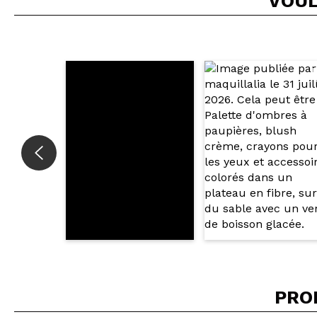
VOUL
Recommandez-vous 
ENV
PRO