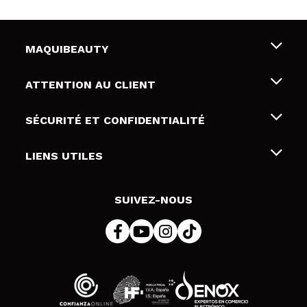
MAQUIBEAUTY
Qui sommes nous
ATTENTION AU CLIENT
Emploi
Livraison & retour
SÉCURITÉ ET CONFIDENTIALITÉ
Cartes-cadeaux
Rétractation / Retours
Conditions et confidentialité
LIENS UTILES
Modes de paiement
Politique de confidentialité
Contact
Politique de cookies
SUIVEZ-NOUS
Résolution de litige en ligne (ODR)