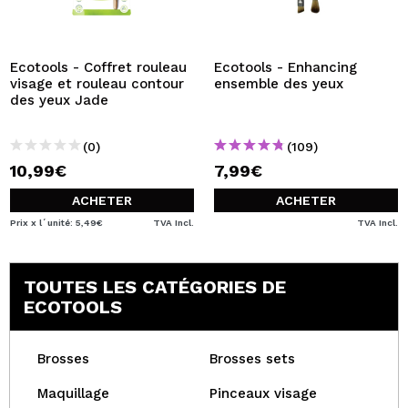
JE VEUX M'INSCRIRE
En créant un compte sur Maquibeauty.fr vous pourrez
effectuer vos achats rapidement, vérifier l'état de vos
Ecotools - Coffret rouleau
Ecotools - Enhancing
commandes et consulter vos opérations précédentes.
visage et rouleau contour
ensemble des yeux
des yeux Jade
CRÉER UN COMPTE
(0)
(109)
10,99€
7,99€
ACHETER
ACHETER
Prix x l´unité: 5,49€
TVA Incl.
TVA Incl.
TOUTES LES CATÉGORIES DE
ECOTOOLS
Brosses
Brosses sets
Maquillage
Pinceaux visage