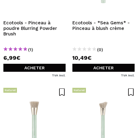
JE VEUX M'INSCRIRE
En créant un compte sur Maquibeauty.fr vous pourrez
effectuer vos achats rapidement, vérifier l'état de vos
Ecotools - Pinceau à
Ecotools - *Sea Gems* -
commandes et consulter vos opérations précédentes.
poudre Blurring Powder
Pinceau à blush crème
Brush
CRÉER UN COMPTE
(1)
(0)
6,99€
10,49€
ACHETER
ACHETER
TVA Incl.
TVA Incl.
Naturel
Naturel