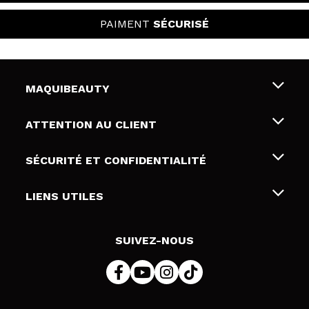
PAIMENT
SÉCURISÉ
MAQUIBEAUTY
Qui sommes nous
ATTENTION AU CLIENT
Emploi
Livraison & retour
SÉCURITÉ ET CONFIDENTIALITÉ
Cartes-cadeaux
Rétractation / Retours
Conditions et confidentialité
LIENS UTILES
Modes de paiement
Politique de confidentialité
Contact
Politique de cookies
SUIVEZ-NOUS
Résolution de litige en ligne (ODR)