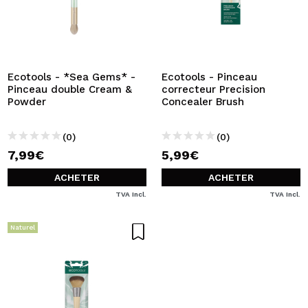
Ecotools - *Sea Gems* -
Ecotools - Pinceau
Pinceau double Cream &
correcteur Precision
Powder
Concealer Brush
(0)
(0)
7,99€
5,99€
ACHETER
ACHETER
TVA Incl.
TVA Incl.
Naturel