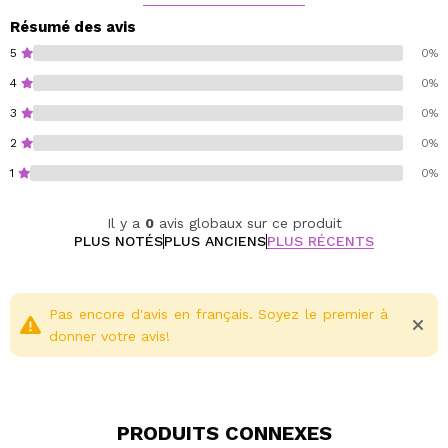
minimiser le risque de casse des cheveux.
Appliquer après le shampooing sur cheveux humides.
Résumé des avis
laisser agir 1 à 2 minutes et bien rincer.
5
0%
Bio.
4
0%
Cruelty free.
3
0%
Végétalien.
Emballage fabriqué avec des matériaux recyclés.
2
0%
1
0%
Il y a
0
avis globaux sur ce produit
PLUS NOTÉS
PLUS ANCIENS
PLUS RÉCENTS
Pas encore d'avis en français. Soyez le premier à
donner votre avis!
PRODUITS CONNEXES