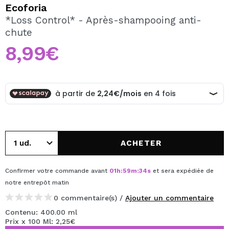
JE VEUX M'INSCRIRE
Ecoforia
*Loss Control* - Après-shampooing anti-
En créant un compte sur Maquibeauty.fr vous pourrez
chute
effectuer vos achats rapidement, vérifier l'état de vos
commandes et consulter vos opérations précédentes.
8,99€
CRÉER UN COMPTE
ACHETER
Confirmer votre commande avant
01
h
:
59
m
:
34
s
et sera expédiée de
notre entrepôt
matin
0 commentaire(s) /
Ajouter un commentaire
Contenu: 400.00 ml
Prix x 100 Ml: 2,25€