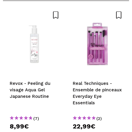
Partager une vidéo ou une photo
Votre vidéo pourrait être la première. Imaginez...
Recommandez-vous cet achat?
Oui
Non
5/5
ENVOYER
Revox - Peeling du
Real Techniques -
visage Aqua Gel
Ensemble de pinceaux
Japanese Routine
Everyday Eye
Essentials
(7)
(2)
8,99€
22,99€