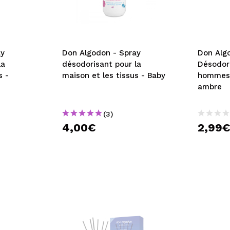
ay
Don Algodon - Spray
Don Alg
la
désodorisant pour la
Désodor
s -
maison et les tissus - Baby
hommes 
ambre
(3)
4,00€
2,99