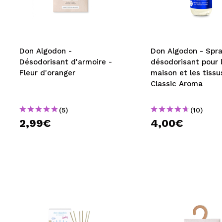
MAQUIFARMA
KOREA ZONE
TRAVEL SIZE
Don Algodon -
Don Algodon - Spr
Désodorisant d'armoire -
désodorisant pour 
NATURE
Fleur d'oranger
maison et les tissu
Classic Aroma
OFFRES
(5)
(10)
OUTLET
2,99€
4,00€
ILS SONT REVENUS!
BIENTÔT DISPONIBLE
BLOG