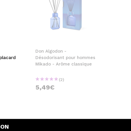
Don Algodon -
placard
Désodorisant pour hommes
Mikado - Arôme classique
(2)
5,49€
DON