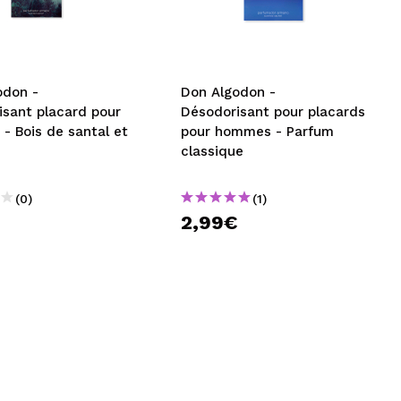
CRÉER UN COMPTE
odon -
Don Algodon -
isant placard pour
Désodorisant pour placards
- Bois de santal et
pour hommes - Parfum
classique
(0)
(1)
€
2,99€