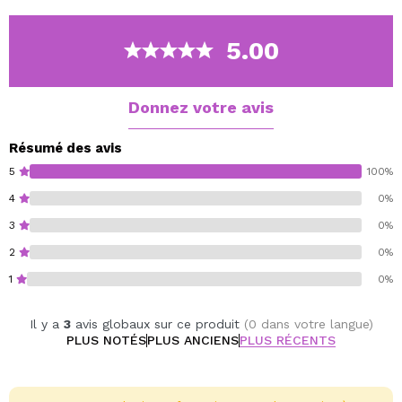
1 x pinceau à poudre.
1 x pinceau de fond de teint.
5.00
1 x pinceau contour.
1 x pinceau correcteur.
2 x pinceaux estompeurs.
Donnez votre avis
3 pinceaux à fard à paupières.
1 x brosse contour du nez.
Résumé des avis
1 x brosse à sourcils.
5
100%
1 x pinceau à lèvres.
4
0%
1 x brosse éventail.
3
0%
4 x bouffées de doigts.
2
0%
Vegan.
1
0%
Cruelty free.
Il y a
3
avis globaux sur ce produit
(0 dans votre langue)
PLUS NOTÉS
PLUS ANCIENS
PLUS RÉCENTS