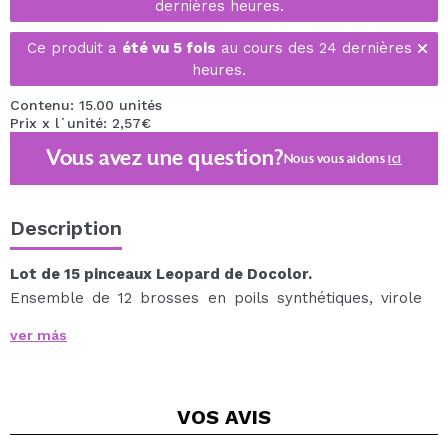
dernières heures.
Ce produit a
été vu 5 fois
au cours des 24 dernières
heures.
Contenu: 15.00 unités
Prix x l´unité: 2,57€
Vous avez une question?
Nous vous aidons
ici
Description
Lot de 15 pinceaux Leopard de Docolor.
Ensemble de 12 brosses en poils synthétiques, virole
en aluminium et manche en plastique.
ver más
Ils ont un motif léopard mignon et vivant et sont livrés
dans une jolie boîte léopard.
Procurez-vous ce kit, et donnez une touche originale à
VOS
AVIS
votre coiffeuse !
L'ensemble comprend :