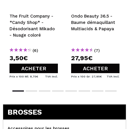
The Fruit Company -
Ondo Beauty 36.5 -
*Candy Shop* -
Baume démaquillant
Désodorisant Mikado
Multiacids & Papaya
- Nuage coloré
(6)
(7)
3,50€
27,95€
ACHETER
ACHETER
Prix x 100 Ml: 8,75€
TVA Incl.
Prix x 100 Gr: 27,95€
TVA Incl.
BROSSES
Accessoires pour les brosses