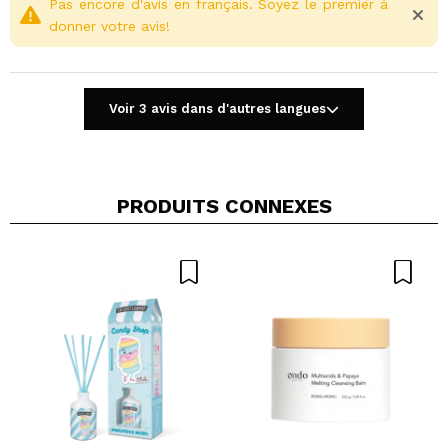
Pas encore d'avis en français. Soyez le premier à
donner votre avis!
Voir 3 avis dans d'autres langues
PRODUITS CONNEXES
Partager une vidéo ou une photo
Votre vidéo pourrait être la première. Imaginez...
Recommandez-vous cet achat?
Oui
Non
5/5
ENVOYER