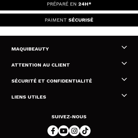
PRÉPARÉ EN
24H*
PAIMENT
SÉCURISÉ
MAQUIBEAUTY
Qui sommes nous
ATTENTION AU CLIENT
Emploi
Livraison & retour
SÉCURITÉ ET CONFIDENTIALITÉ
Cartes-cadeaux
Rétractation / Retours
Conditions et confidentialité
LIENS UTILES
Modes de paiement
Politique de confidentialité
Contact
Politique de cookies
SUIVEZ-NOUS
Résolution de litige en ligne (ODR)