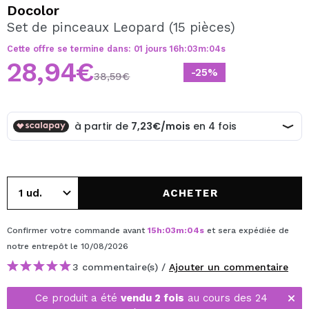
JE VEUX M'INSCRIRE
Docolor
Set de pinceaux Leopard (15 pièces)
En créant un compte sur Maquibeauty.fr vous pourrez
effectuer vos achats rapidement, vérifier l'état de vos
Cette offre se termine dans:
01
jours
16
h
:
03
m
:
04
s
commandes et consulter vos opérations précédentes.
28,94€
-25%
38,59€
CRÉER UN COMPTE
ACHETER
Confirmer votre commande avant
15
h
:
03
m
:
04
s
et sera expédiée de
notre entrepôt
le 10/08/2026
3 commentaire(s) /
Ajouter un commentaire
Ce produit a été
vendu 2 fois
au cours des 24