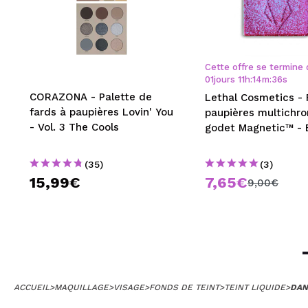
Cette offre se termine 
01
jours
11
h
:
14
m
:
36
s
CORAZONA - Palette de
Lethal Cosmetics - 
fards à paupières Lovin' You
paupières multichr
- Vol. 3 The Cools
godet Magnetic™ - E
(35)
(3)
15,99€
7,65€
9,00€
ACCUEIL
>
MAQUILLAGE
>
VISAGE
>
FONDS DE TEINT
>
TEINT LIQUIDE
>
DAN