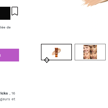
iée de
i
icks
, 16
ugeurs et