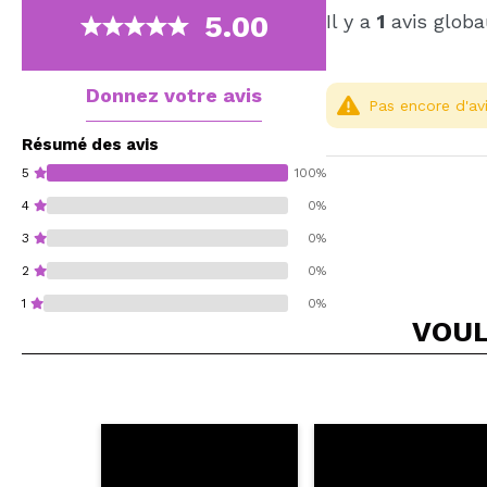
5.00
Il y a
1
avis globa
Donnez votre avis
Pas encore d'avi
Résumé des avis
5
100%
4
0%
3
0%
2
0%
1
0%
VOUL
Recommandez-vous 
ENV