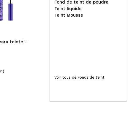
01
jours
11
h
:
14
m
:
36
s
Fond de teint de poudre
Med
Lethal Cosmetics - Fard à
Teint liquide
Hyd
paupières Godet Magnetic™
Teint Mousse
- Nocturnal
ara teinté -
11)
(2)
5,52€
Voir tous de Fonds de teint
20
6,50€