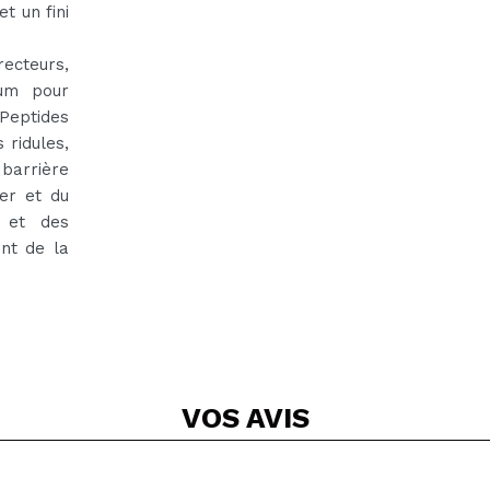
t un fini
ecteurs,
ium pour
 Peptides
 ridules,
barrière
ter et du
, et des
int de la
VOS
AVIS