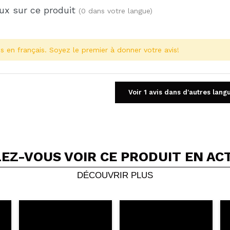
ux sur ce produit
(0 dans votre langue)
s en français. Soyez le premier à donner votre avis!
Voir 1 avis dans d'autres lang
EZ-VOUS VOIR CE PRODUIT EN AC
Partager une vidéo ou une photo
Votre vidéo pourrait être la première. Imaginez...
DÉCOUVRIR PLUS
5/
cet achat?
Oui
Non
OYER