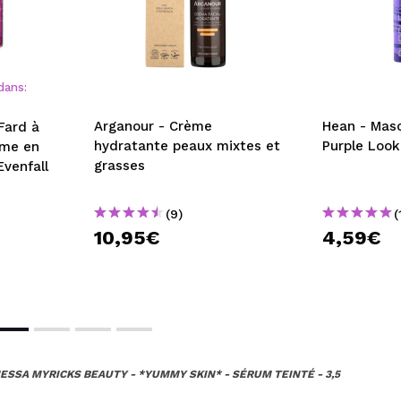
dans:
Arganour - Crème
Hean - Masc
Fard à
hydratante peaux mixtes et
Purple Look
ome en
grasses
venfall
(9)
(
10,95€
4,59€
ESSA MYRICKS BEAUTY - *YUMMY SKIN* - SÉRUM TEINTÉ - 3,5