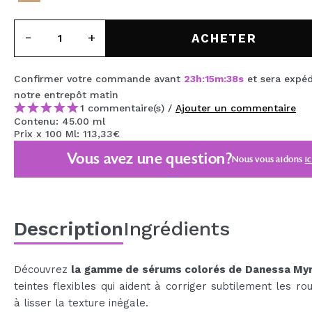
MAQUIFARMA
ACHETER
KOREA ZONE
TRAVEL SIZE
Confirmer votre commande avant
23
h
:
15
m
:
38
s
et sera expéd
NATURE
notre entrepôt
matin
1 commentaire(s) /
Ajouter un commentaire
Contenu: 45.00 ml
Prix x 100 Ml: 113,33€
OFFRES
Vous avez une question?
Nous vous aidons
ic
OUTLET
ILS SONT REVENUS!
BIENTÔT DISPONIBLE
Description
Ingrédients
BLOG
Découvrez
la gamme de sérums colorés de Danessa Myr
teintes flexibles qui aident à corriger subtilement les ro
à lisser la texture inégale.