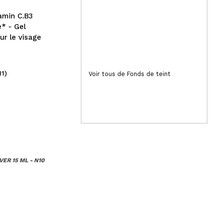
paire
tamin C.B3
* - Gel
ur le visage
11)
(3)
Voir tous de Fonds de teint
3,95€
4
ER 15 ML - N10