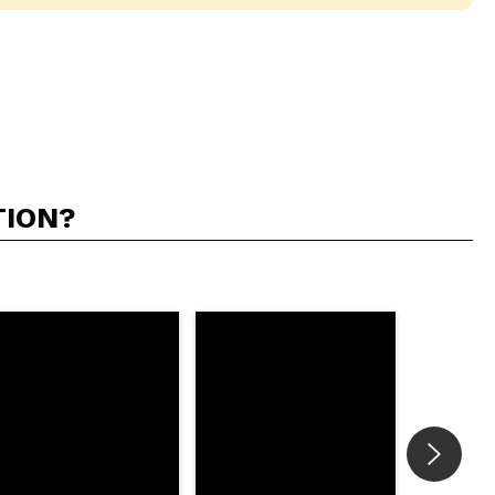
TION?
5