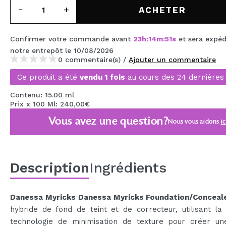
MAQUIFARMA
ACHETER
KOREA ZONE
Confirmer votre commande avant
23
h
:
14
m
:
50
s
et sera expé
TRAVEL SIZE
notre entrepôt
le 10/08/2026
0 commentaire(s) /
Ajouter un commentaire
NATURE
Ce produit a été
vendu 1 fois
au cours des 24 dernières
Contenu: 15.00 ml
OFFRES
Prix x 100 Ml: 240,00€
Vous avez une question?
Nous vous aidons
ic
OUTLET
ILS SONT REVENUS!
BIENTÔT DISPONIBLE
Description
Ingrédients
BLOG
Danessa Myricks Danessa Myricks Foundation/Conceal
hybride de fond de teint et de correcteur, utilisant la
technologie de minimisation de texture pour créer une 