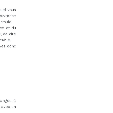
uel vous
ouvrance
ormule.
ce et du
, de cire
ccable.
vez donc
langée à
 avec un