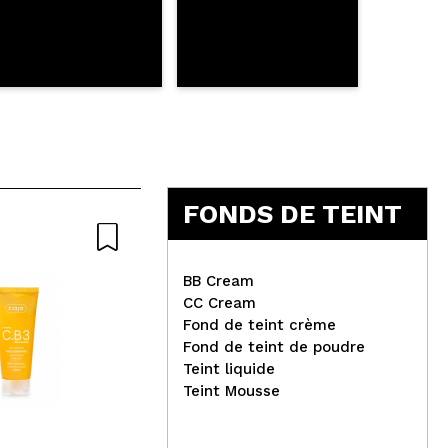
FONDS DE TEINT
BB Cream
CC Cream
Fond de teint crème
Fond de teint de poudre
Cla
Teint liquide
Ondo Beauty 36.5 - Patchs
per
Teint Mousse
hydrogel pour les yeux à la
Lol
caféine et au thé vert - 1