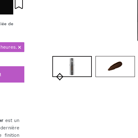
diée de
 heures.
i
er
est un
 dernière
finition