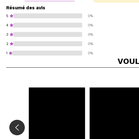
Résumé des avis
5
0%
4
0%
3
0%
2
0%
1
0%
VOUL
Recommandez-vous 
ENV