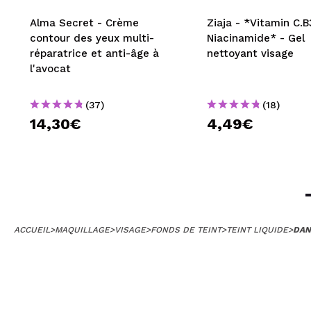
Alma Secret - Crème
Ziaja - *Vitamin C.B
contour des yeux multi-
Niacinamide* - Gel
réparatrice et anti-âge à
nettoyant visage
l'avocat
(37)
(18)
14,30€
4,49€
ACCUEIL
>
MAQUILLAGE
>
VISAGE
>
FONDS DE TEINT
>
TEINT LIQUIDE
>
DAN