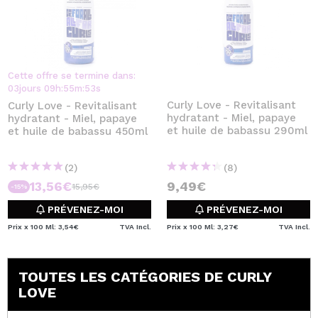
Cette offre se termine dans:
03
jours
09
h
:
55
m
:
53
s
Curly Love - Revitalisant
Curly Love - Revitalisant
hydratant - Miel, papaye
hydratant - Miel, papaye
et huile de babassu 290ml
et huile de babassu 450ml
(2)
(8)
13,56€
9,49€
15,95€
-15%
PRÉVENEZ-MOI
PRÉVENEZ-MOI
Prix x 100 Ml: 3,54€
TVA Incl.
Prix x 100 Ml: 3,27€
TVA Incl.
TOUTES LES CATÉGORIES DE CURLY
LOVE