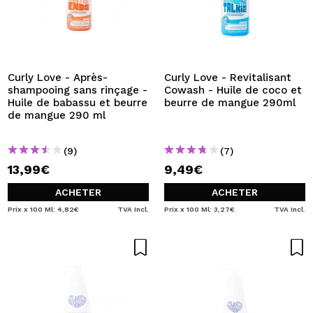
Curly Love - Après-
Curly Love - Revitalisant
shampooing sans rinçage -
Cowash - Huile de coco et
Huile de babassu et beurre
beurre de mangue 290ml
de mangue 290 ml
(9)
(7)
13,99€
9,49€
ACHETER
ACHETER
Prix x 100 Ml: 4,82€
TVA Incl.
Prix x 100 Ml: 3,27€
TVA Incl.