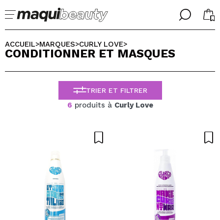
╳
╳
CHOISISSEZ VOTRE LANGUE
ACCUEIL
MARQUES
CURLY LOVE
>
>
>
CONDITIONNER ET MASQUES
J'suis déjà #maquilover, j'ai un compte
ACCUEILLIR!
FRANCES
ESPAÑOL
TRIER ET FILTRER
ENGLISH
ALEMAN
6
produits à
Curly Love
ITALIANO
PORTUGUESE
Mot de passe oublié?
je n'ai pas de compte ici