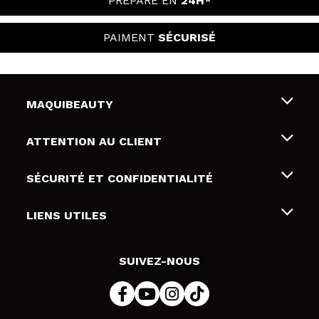
PRÉPARÉ EN
24H*
PAIMENT
SÉCURISÉ
MAQUIBEAUTY
Qui sommes nous
ATTENTION AU CLIENT
Emploi
Livraison & retour
SÉCURITÉ ET CONFIDENTIALITÉ
Cartes-cadeaux
Rétractation / Retours
Conditions et confidentialité
LIENS UTILES
Modes de paiement
Politique de confidentialité
Contact
Politique de cookies
SUIVEZ-NOUS
Résolution de litige en ligne (ODR)