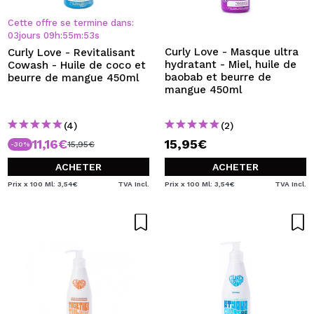
JE VEUX M'INSCRIRE
Cette offre se termine dans:
En créant un compte sur Maquibeauty.fr vous pourrez
03
jours
09
h
:
55
m
:
53
s
effectuer vos achats rapidement, vérifier l'état de vos
Curly Love - Masque ultra
Curly Love - Revitalisant
commandes et consulter vos opérations précédentes.
hydratant - Miel, huile de
Cowash - Huile de coco et
baobab et beurre de
beurre de mangue 450ml
mangue 450ml
CRÉER UN COMPTE
(4)
(2)
11,16€
15,95€
15,95€
-30%
ACHETER
ACHETER
Prix x 100 Ml: 3,54€
TVA Incl.
Prix x 100 Ml: 3,54€
TVA Incl.