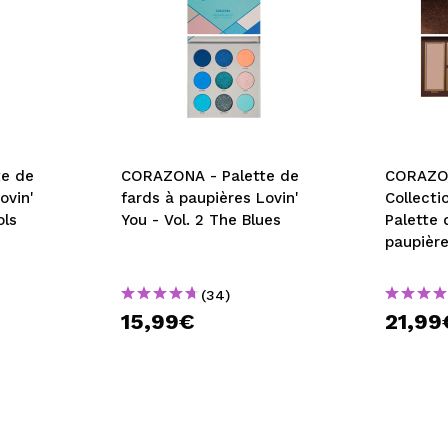
e de
CORAZONA - Palette de
CORAZON
ovin'
fards à paupières Lovin'
Collecti
ols
You - Vol. 2 The Blues
Palette 
paupière
(34)
15,99€
21,99