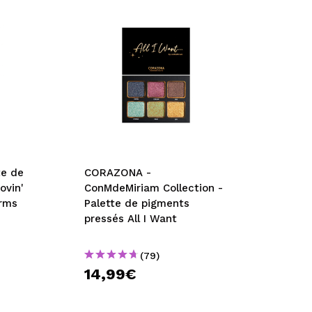
e de
CORAZONA -
ovin'
ConMdeMiriam Collection -
arms
Palette de pigments
pressés All I Want
(79)
14,99€