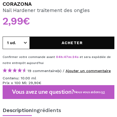
JE VEUX M'INSCRIRE
CORAZONA
Nail Hardener traitement des ongles
En créant un compte sur Maquibeauty.fr vous pourrez
effectuer vos achats rapidement, vérifier l'état de vos
2,99€
commandes et consulter vos opérations précédentes.
CRÉER UN COMPTE
ACHETER
Confirmer votre commande avant
04
h
:
47
m
:
24
s
et sera expédiée de
notre entrepôt
aujourd'hui
19 commentaire(s) /
Ajouter un commentaire
Contenu: 10.00 ml
Prix x 100 Ml: 29,90€
Vous avez une question?
Nous vous aidons
ici
Description
Ingrédients