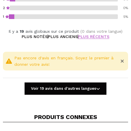
2
0%
1
5%
Il y a
19
avis globaux sur ce produit
(0 dans votre langue)
PLUS NOTÉS
PLUS ANCIENS
PLUS RÉCENTS
Pas encore d'avis en français. Soyez le premier à
donner votre avis!
Voir 19 avis dans d'autres langues
PRODUITS CONNEXES
Partager une vidéo ou une photo
Votre vidéo pourrait être la première. Imaginez...