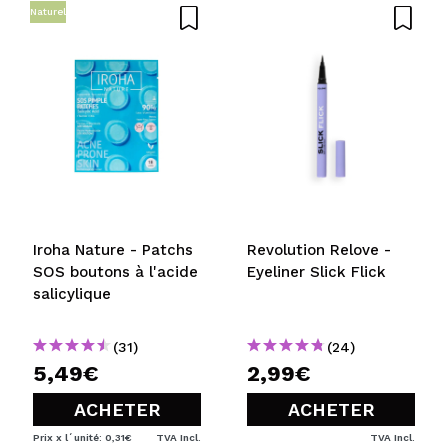
Naturel
Recommandez-vous cet achat?
Oui
Non
5/5
ENVOYER
Iroha Nature - Patchs
Revolution Relove -
SOS boutons à l'acide
Eyeliner Slick Flick
salicylique
(31)
(24)
5,49€
2,99€
ACHETER
ACHETER
Prix x l´unité: 0,31€
TVA Incl.
TVA Incl.