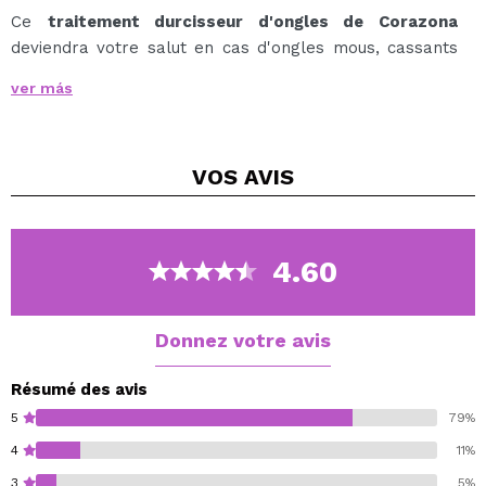
Ce
traitement durcisseur d'ongles de Corazona
deviendra votre salut en cas d'ongles mous, cassants
et cassants.
ver más
Il vous aidera à obtenir les ongles les plus sains et les
plus forts pour une manucure belle et parfaite.
Il fournit également de l'élasticité aux ongles pour les
VOS
AVIS
empêcher de se casser, de se casser ou de se fissurer.
Incluez ce durcisseur dans votre routine de soin des
ongles, découvrez ses résultats incroyables !
4.60
Cruelty free.
Vegan.
Donnez votre avis
Résumé des avis
5
79%
4
11%
3
5%