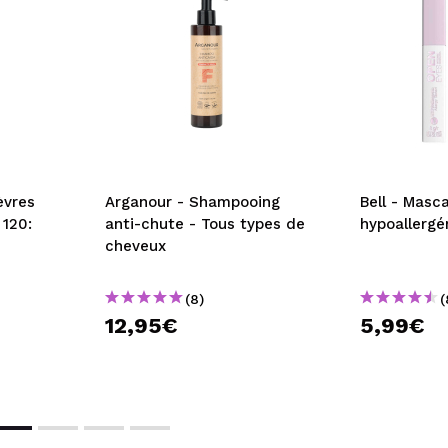
èvres
Arganour - Shampooing
Bell - Masc
 120:
anti-chute - Tous types de
hypoallerg
cheveux
(8)
(
12,95€
5,99€