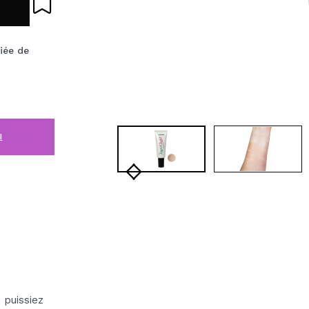
iée de
i
 puissiez