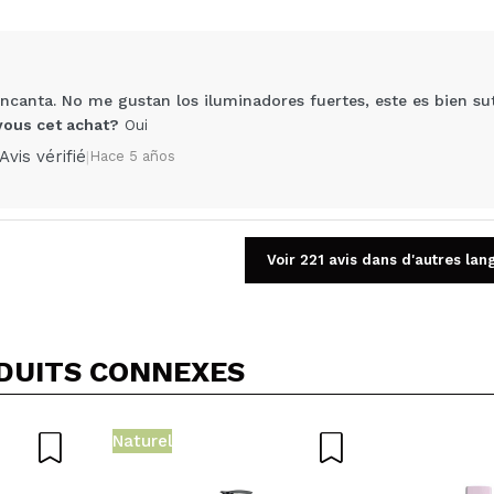
canta. No me gustan los iluminadores fuertes, este es bien sutil
us cet achat?
Oui
Avis vérifié
|
Hace 5 años
Voir 221 avis dans d'autres lan
Partager une vidéo ou une photo
Votre vidéo pourrait être la première. Imaginez...
DUITS CONNEXES
5/
cet achat?
Oui
Non
OYER
Naturel