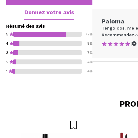
Donnez votre avis
Paloma
Résumé des avis
Tengo dos, me en
5
77%
Recommandez-vo
|
4
9%
3
7%
2
4%
1
4%
PRO
Recommandez-vous 
ENV