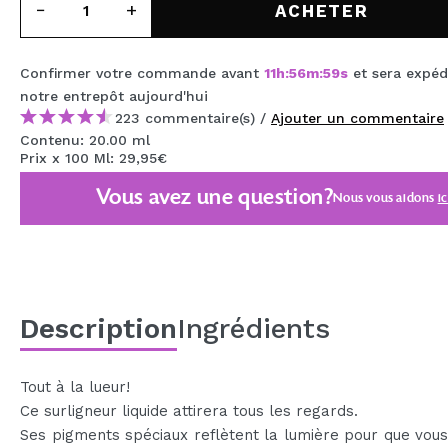
ACHETER
MAQUIFARMA
KOREA ZONE
Confirmer votre commande avant
11
h
:
56
m
:
59
s
et sera expéd
TRAVEL SIZE
notre entrepôt
aujourd'hui
223 commentaire(s) /
Ajouter un commentaire
NATURE
Contenu: 20.00 ml
Prix x 100 Ml: 29,95€
Vous avez une question?
Nous vous aidons
ic
OFFRES
OUTLET
ILS SONT REVENUS!
BIENTÔT DISPONIBLE
Description
Ingrédients
BLOG
Tout à la lueur!
Ce surligneur liquide attirera tous les regards.
Ses pigments spéciaux reflètent la lumière pour que vous