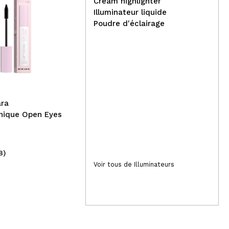
Cream highlighter
Illuminateur liquide
Poudre d'éclairage
CORAZONA - Baume Teinté
Alt
Multi-Usages Radiant Balm
Rép
Filter - 01: Fair
Dry
ara
énique Open Eyes
8)
(24)
12,99€
9,
Voir tous de Illuminateurs