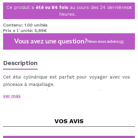
Ce produit a
été vu 84 fois
au cours des 24 dernières
heures.
Contenu: 1.00 unités
Prix x l´unité: 5,99€
Vous avez une question?
Nous vous aidons
ici
Description
Cet étui cylindrique est parfait pour voyager avec vos
pinceaux à maquillage.
Une fois ouvert, séparez ses deux moitiés pour tenir
ver más
vos pinceaux pendant que vous travaillez avec eux.
Il est également idéal pour garder vos pinceaux sans
poussière à la maison.
VOS
AVIS
Taille ajustable parfaite pour stocker n'importe quelle
taille de pinceau.
5 hauteurs différentes.