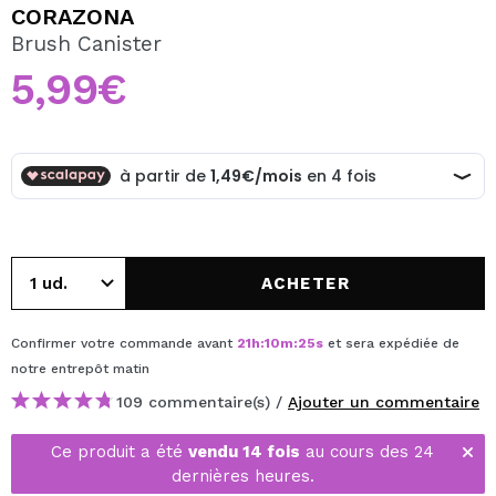
JE VEUX M'INSCRIRE
CORAZONA
Brush Canister
En créant un compte sur Maquibeauty.fr vous pourrez
effectuer vos achats rapidement, vérifier l'état de vos
5,99€
commandes et consulter vos opérations précédentes.
CRÉER UN COMPTE
ACHETER
Confirmer votre commande avant
21
h
:
10
m
:
25
s
et sera expédiée de
notre entrepôt
matin
109 commentaire(s) /
Ajouter un commentaire
Ce produit a été
vendu 14 fois
au cours des 24
dernières heures.