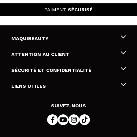
PAIMENT
SÉCURISÉ
MAQUIBEAUTY
Qui sommes nous
ATTENTION AU CLIENT
Emploi
Livraison & retour
SÉCURITÉ ET CONFIDENTIALITÉ
Cartes-cadeaux
Rétractation / Retours
Conditions et confidentialité
LIENS UTILES
Modes de paiement
Politique de confidentialité
Contact
Politique de cookies
SUIVEZ-NOUS
Résolution de litige en ligne (ODR)