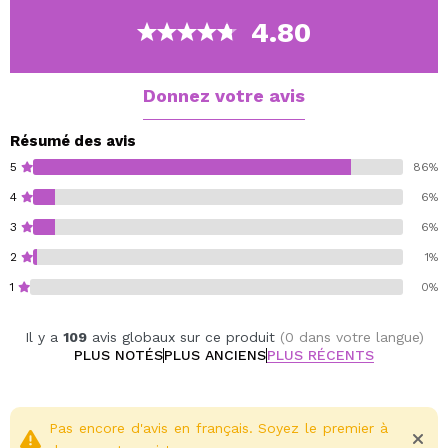
Son matériau plastique est hygiénique et facile à
4.80
nettoyer.
Dimensions:
Diamètre: 6cm
Donnez votre avis
Hauteur minimale: 15,7cm
Hauteur maximale: 23,7cm
Résumé des avis
5
86%
4
6%
3
6%
2
1%
1
0%
Il y a
109
avis globaux sur ce produit
(0 dans votre langue)
PLUS NOTÉS
PLUS ANCIENS
PLUS RÉCENTS
Pas encore d'avis en français. Soyez le premier à