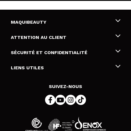
MAQUIBEAUTY
Qui sommes nous
ATTENTION AU CLIENT
Emploi
Livraison & retour
SÉCURITÉ ET CONFIDENTIALITÉ
Cartes-cadeaux
Rétractation / Retours
Conditions et confidentialité
LIENS UTILES
Modes de paiement
Politique de confidentialité
Contact
Politique de cookies
SUIVEZ-NOUS
Résolution de litige en ligne (ODR)