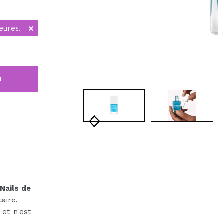
eures.
i
Nails de
aire.
 et n'est