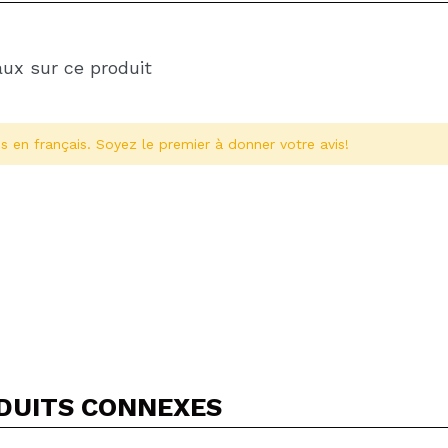
aux sur ce produit
s en français. Soyez le premier à donner votre avis!
Partager une vidéo ou une photo
Votre vidéo pourrait être la première. Imaginez...
DUITS CONNEXES
5/
cet achat?
Oui
Non