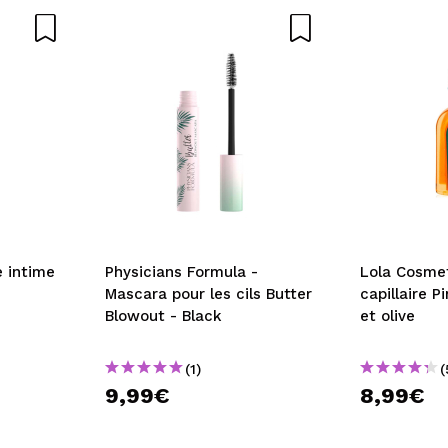
OYER
e intime
Physicians Formula -
Lola Cosmet
Mascara pour les cils Butter
capillaire P
Blowout - Black
et olive
(1)
(
9,99€
8,99€