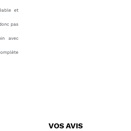
éable et
 donc pas
oin avec
 complète
VOS
AVIS