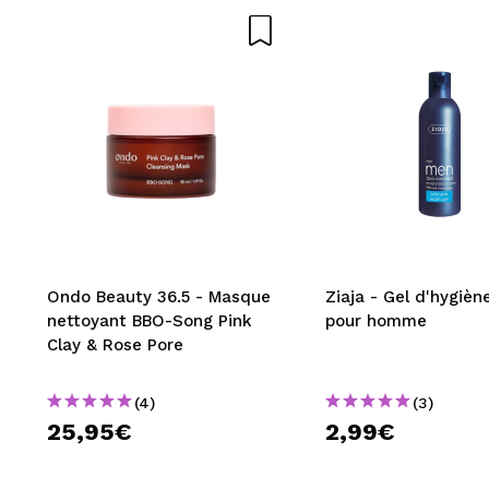
ENV
Ondo Beauty 36.5 - Masque
Ziaja - Gel d'hygièn
nettoyant BBO-Song Pink
pour homme
Clay & Rose Pore
(4)
(3)
25,95€
2,99€