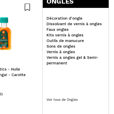
ONGLES
Naturel
Nat
Décoration d'ongle
Dissolvant de vernis à ongles
Faux ongles
Kits vernis à ongles
Fluff - Lotion nettoyante
Outils de manucure
pour le visage
Eco
Sons de ongles
Col
Vernis à ongles
pin
Vernis a ongles gel & Semi-
permanent
ics - Huile
inga! - Carotte
5)
(4)
6,99€
17
Voir tous de Ongles