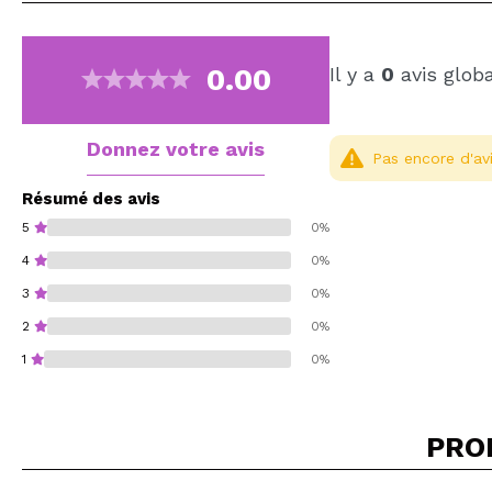
0.00
Il y a
0
avis glob
Donnez votre avis
Pas encore d'avi
Résumé des avis
5
0%
4
0%
3
0%
2
0%
1
0%
PRO
Recommandez-vous 