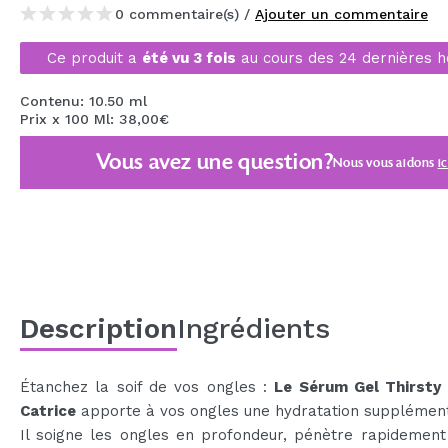
0 commentaire(s) /
Ajouter un commentaire
MAQUIFARMA
KOREA ZONE
Ce produit a
été vu 3 fois
au cours des 24 dernières h
TRAVEL SIZE
Contenu: 10.50 ml
Prix x 100 Ml: 38,00€
NATURE
Vous avez une question?
Nous vous aidons
ic
OFFRES
OUTLET
ILS SONT REVENUS!
BIENTÔT DISPONIBLE
Description
Ingrédients
BLOG
Étanchez la soif de vos ongles :
Le Sérum Gel Thirsty 
Catrice
apporte à vos ongles une hydratation supplément
Il soigne les ongles en profondeur, pénètre rapidement