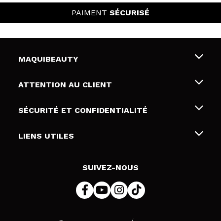
PAIMENT
SÉCURISÉ
MAQUIBEAUTY
Qui sommes nous
ATTENTION AU CLIENT
Emploi
Livraison & retour
SÉCURITÉ ET CONFIDENTIALITÉ
Cartes-cadeaux
Rétractation / Retours
Conditions et confidentialité
LIENS UTILES
Modes de paiement
Politique de confidentialité
Contact
Politique de cookies
SUIVEZ-NOUS
Résolution de litige en ligne (ODR)