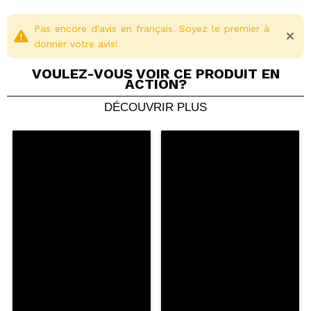
Perfume free.
No parabens added.
Pas encore d'avis en français. Soyez le premier à
donner votre avis!
VOULEZ-VOUS VOIR CE PRODUIT EN
ACTION?
DÉCOUVRIR PLUS
Partager une vidéo ou une photo
Votre vidéo pourrait être la première. Imaginez...
Recommandez-vous cet achat?
Oui
Non
5/5
ENVOYER