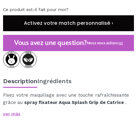
Ce produit est-il fait pour moi?
Activez votre match personnalisé ›
Vous avez une question?
Nous vous aidons
ici
Description
Ingrédients
Fixez votre maquillage avec une touche rafraîchissante
grâce au
spray fixateur Aqua Splash Grip de Catrice
.
Sa teinte bleue éclatante dissimule une formule haute
ver más
performance qui garantit un maquillage longue tenue
au fini transparent, sans altérer le résultat final.
Cette brume fixatrice ultra-fine fixe le maquillage