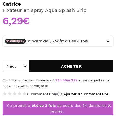
JE VEUX M'INSCRIRE
Catrice
Fixateur en spray Aqua Splash Grip
En créant un compte sur Maquibeauty.fr vous pourrez
effectuer vos achats rapidement, vérifier l'état de vos
6,29€
commandes et consulter vos opérations précédentes.
CRÉER UN COMPTE
ACHETER
Confirmer votre commande avant
22
h
:
45
m
:
26
s
et sera expédiée de
notre entrepôt
le 10/08/2026
0 commentaire(s) /
Ajouter un commentaire
Ce produit a
été vu 2 fois
au cours des 24 dernières
heures.