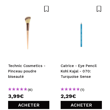
Partager une vidéo ou une photo
Votre vidéo pourrait être la première. Imaginez...
Recommandez-vous cet achat?
Oui
Non
5/5
ENVOYER
Technic Cosmetics -
Catrice - Eye Pencil
Pinceau poudre
Kohl Kajal - 070:
biseauté
Turquoise Sense
(6)
(1)
3,99€
2,29€
ACHETER
ACHETER