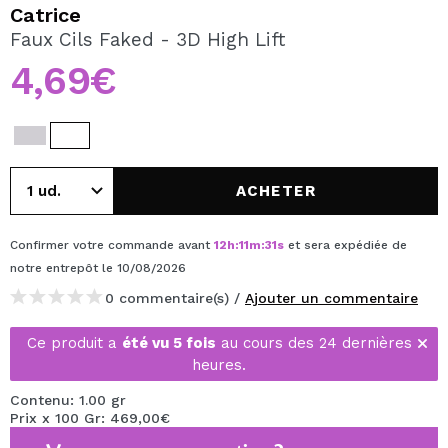
JE VEUX M'INSCRIRE
Catrice
Faux Cils Faked - 3D High Lift
En créant un compte sur Maquibeauty.fr vous pourrez
effectuer vos achats rapidement, vérifier l'état de vos
4,69€
commandes et consulter vos opérations précédentes.
CRÉER UN COMPTE
ACHETER
Confirmer votre commande avant
12
h
:
11
m
:
31
s
et sera expédiée de
notre entrepôt
le 10/08/2026
0 commentaire(s) /
Ajouter un commentaire
Ce produit a
été vu 5 fois
au cours des 24 dernières
heures.
Contenu: 1.00 gr
Prix x 100 Gr: 469,00€