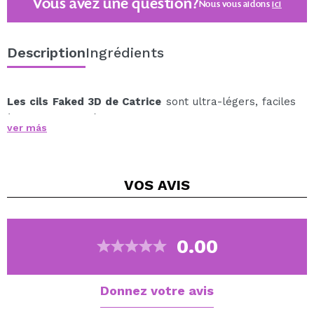
Vous avez une question?
Nous vous aidons
ici
Description
Ingrédients
Les cils Faked 3D de Catrice
sont ultra-légers, faciles
à appliquer et très durables.
ver más
Ces cils artificiels ajoutent une touche d'expressivité à
n'importe quel maquillage des yeux !
La disposition tridimensionnelle et multicouche donne
VOS
AVIS
aux cils un volume exceptionnel.
De plus, les cils sont réutilisables – une mini colle est
incluse.
0.00
Cruelty free.
Vegan.
Donnez votre avis