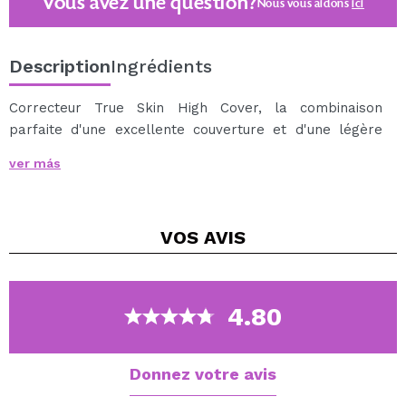
Vous avez une question?
Nous vous aidons
ici
Description
Ingrédients
Correcteur True Skin High Cover, la combinaison
parfaite d'une excellente couverture et d'une légère
couvrance.
ver más
Il contient de l'acide hyaluronique afin de garder le
contour des yeux hydraté jusqu'à 18 heures.
Sa formule résiste à l'eau et se fond avec la peau sans
VOS
AVIS
marquer les lignes d'expression, le tout combiné à une
couvrance élevée.
Il est idéal pour couvrir et corriger la zone des cernes
et imperfections ou rougeurs du visage.
4.80
Donnez votre avis