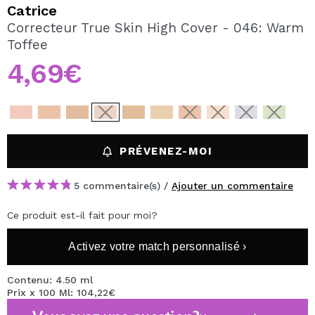
JE VEUX M'INSCRIRE
Catrice
Correcteur True Skin High Cover - 046: Warm
En créant un compte sur Maquibeauty.fr vous pourrez
Toffee
effectuer vos achats rapidement, vérifier l'état de vos
commandes et consulter vos opérations précédentes.
4,69€
CRÉER UN COMPTE
PRÉVENEZ-MOI
5 commentaire(s) /
Ajouter un commentaire
Ce produit est-il fait pour moi?
Activez votre match personnalisé ›
Contenu: 4.50 ml
Prix x 100 Ml: 104,22€