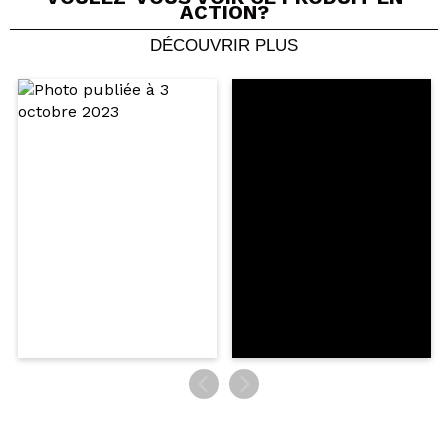
ACTION?
DÉCOUVRIR PLUS
Partager une vidéo ou une photo
Votre vidéo pourrait être la première. Imaginez...
Recommandez-vous cet achat?
Oui
Non
5/5
ENVOYER