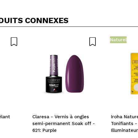
Partager une vidéo ou une photo
Votre vidéo pourrait être la première. Imaginez...
DUITS CONNEXES
5/
cet achat?
Oui
Non
Naturel
OYER
êlant
Claresa - Vernis à ongles
Iroha Natur
semi-permanent Soak off -
Tonifiants -
621: Purple
Illuminateu