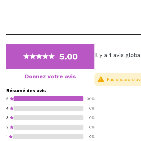
5.00
Il y a
1
avis globa
Donnez votre avis
Pas encore d'avi
Résumé des avis
5
100%
4
0%
3
0%
2
0%
1
0%