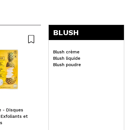
5
BLUSH
Blush crème
Blush liquide
Blush poudre
Claresa - Vernis à ongles
semi-permanent Soak off -
Med
716: Blue
Vis
Sur
siz
e - Disques
 Exfoliants et
rs