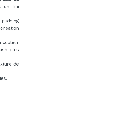
 un fini
 pudding
ensation
a couleur
lush plus
exture de
des.