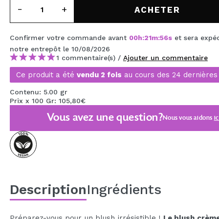
MAQUIFARMA
ACHETER
KOREA ZONE
Confirmer votre commande avant
00
h
:
21
m
:
56
s
et sera expé
TRAVEL SIZE
notre entrepôt
le 10/08/2026
1 commentaire(s) /
Ajouter un commentaire
NATURE
Ce produit a été
vendu 2 fois
au cours des 24 dernières
Contenu: 5.00 gr
OFFRES
Prix x 100 Gr: 105,80€
Vous avez une question?
Nous vous aidons
ic
OUTLET
ILS SONT REVENUS!
BIENTÔT DISPONIBLE
BLOG
Description
Ingrédients
Préparez-vous pour un blush irrésistible !
Le blush crème