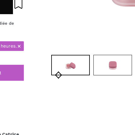
diée de
 heures.
i
 Catrice