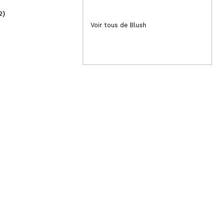
2)
(5)
4,95€
12
Voir tous de Blush