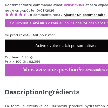
MAQUIFARMA
Confirmer votre commande avant
02
h
:
31
m
:
15
s
et sera expéd
notre entrepôt
le 10/08/2026
KOREA ZONE
78 commentaire(s) /
Ajouter un commentaire
Ce produit a
été vu 77 fois
au cours des 24 dernières 
TRAVEL SIZE
NATURE
Ce produit est-il fait pour moi?
Activez votre match personnalisé ›
OFFRES
Contenu: 4.25 gr
OUTLET
Prix x 100 Gr: 82,35€
ILS SONT REVENUS!
Vous avez une question?
Nous vous aidons
ic
BIENTÔT DISPONIBLE
BLOG
Description
Ingrédients
La formule exclusive de Carmex® procure hydratation e