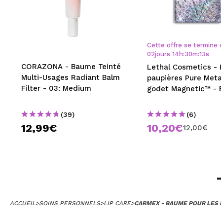
Cette offre se termine 
02
jours
14
h
:
30
m
:
12
s
CORAZONA - Baume Teinté
Lethal Cosmetics - 
Multi-Usages Radiant Balm
paupières Pure Meta
Filter - 03: Medium
godet Magnetic™ - 
(39)
(6)
12,99€
10,20€
12,00€
ACCUEIL
>
SOINS PERSONNELS
>
LIP CARE
>
CARMEX - BAUME POUR LES L