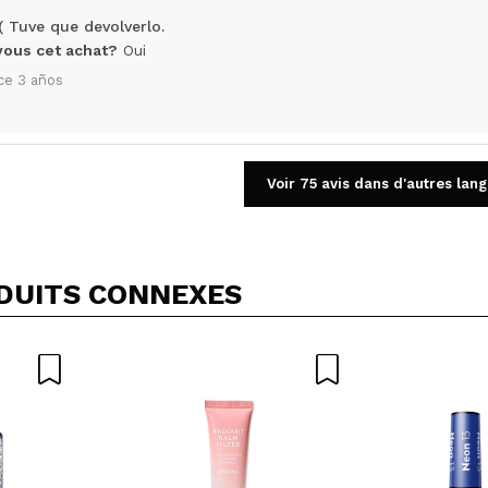
( Tuve que devolverlo.
us cet achat?
Oui
ce 3 años
Voir 75 avis dans d'autres lan
Partager une vidéo ou une photo
Votre vidéo pourrait être la première. Imaginez...
DUITS CONNEXES
5/
cet achat?
Oui
Non
OYER