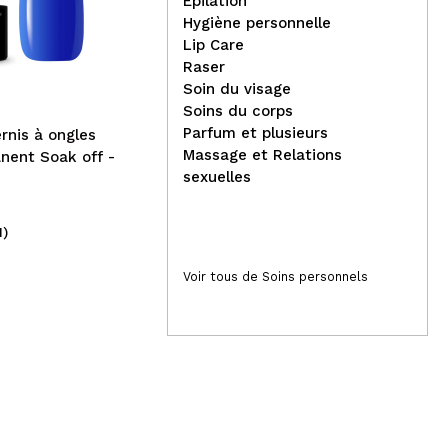
Épilation
Agrado - Bain de bouche
The
Hygiène personnelle
pour enfants - Fraise
Go
Lip Care
2 e
Raser
Soin du visage
Soins du corps
Parfum et plusieurs
ernis à ongles
Massage et Relations
nent Soak off -
sexuelles
1)
(2)
1,29€
4
Voir tous de Soins personnels