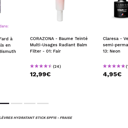
dans:
CORAZONA - Baume Teinté
Claresa - V
Fard à
Multi-Usages Radiant Balm
semi-perma
ls en
Filter - 01: Fair
13: Neon
Bismuth
(24)
(
12,99€
4,95€
ÈVRES HYDRATANT STICK SPF15 - FRAISE