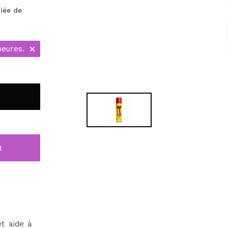
iée de
heures.
i
t aide à