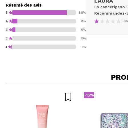
LAURA
Résumé des avis
Es cancérigeno :
5
86%
Recommandez-vo
|
Ha
4
8%
3
5%
2
0%
1
1%
PRO
Recommandez-vous 
ENV
-15%