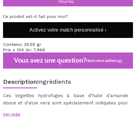
heures.
Ce produit est-il fait pour moi?
Activez votre match personnalisé ›
Contenu: 25.00 gr
Prix x 100 Gr: 7,96€
Vous avez une question?
Nous vous aidons
ici
Description
Ingrédients
Ces lingettes hydrofuges à base d’huile d’amande
douce et d’aloe vera sont spécialement indiquées pour
éliminer le maquillage hydrofuge du visage, des yeux et
ver más
des lèvres.
L'Aloe Vera prend soin des peaux les plus sensibles.
Et l'huile d'amande douce garantit une hydratation et