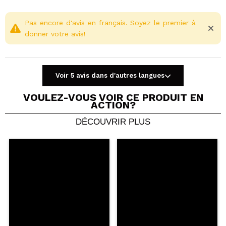
Pas encore d'avis en français. Soyez le premier à
donner votre avis!
Voir 5 avis dans d'autres langues
VOULEZ-VOUS VOIR CE PRODUIT EN
ACTION?
DÉCOUVRIR PLUS
Partager une vidéo ou une photo
Votre vidéo pourrait être la première. Imaginez...
Recommandez-vous cet achat?
Oui
Non
5/5
ENVOYER