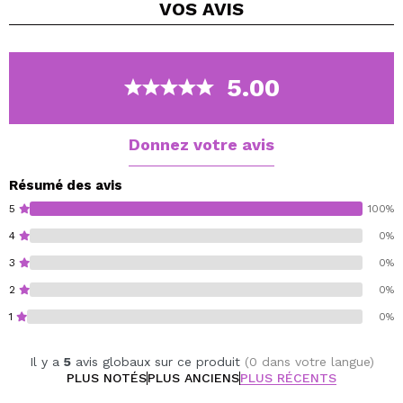
VOS
AVIS
une protection parfaite, apportant douceur à la peau.
Une formule spécialement adaptée aux peaux
sensibles.
Vous obtiendrez un nettoyage en profondeur de votre
5.00
visage.
Donnez votre avis
Résumé des avis
5
100%
4
0%
3
0%
2
0%
1
0%
Il y a
5
avis globaux sur ce produit
(0 dans votre langue)
PLUS NOTÉS
PLUS ANCIENS
PLUS RÉCENTS