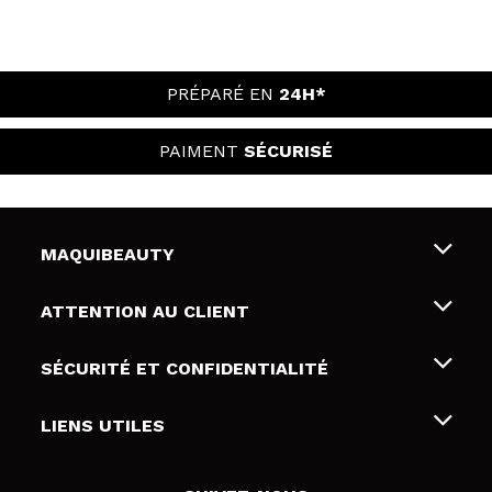
PRÉPARÉ EN
24H*
PAIMENT
SÉCURISÉ
MAQUIBEAUTY
Qui sommes nous
ATTENTION AU CLIENT
Emploi
Livraison & retour
SÉCURITÉ ET CONFIDENTIALITÉ
Cartes-cadeaux
Rétractation / Retours
Conditions et confidentialité
LIENS UTILES
Modes de paiement
Politique de confidentialité
Contact
Politique de cookies