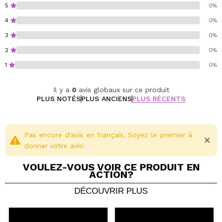
résistance des cheveux.
5
0%
Nourrit en profondeur pour une sensation douce et
4
0%
soyeuse.
3
0%
Redonne de la brillance naturelle à tous les types
de cheveux, lisses et bouclés.
2
0%
Facilite le démêlage et améliore l'apparence des
1
0%
cheveux lavage après lavage.
Il y a
0
avis globaux sur ce produit
PLUS NOTÉS
PLUS ANCIENS
PLUS RÉCENTS
Pas encore d'avis en français. Soyez le premier à
donner votre avis!
VOULEZ-VOUS VOIR CE PRODUIT EN
ACTION?
DÉCOUVRIR PLUS