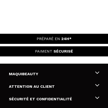
PRÉPARÉ EN
24H*
PAIMENT
SÉCURISÉ
MAQUIBEAUTY
Qui sommes nous
ATTENTION AU CLIENT
Emploi
Livraison & retour
SÉCURITÉ ET CONFIDENTIALITÉ
Cartes-cadeaux
Rétractation / Retours