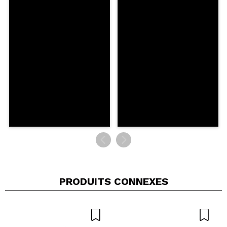
Partager une vidéo ou une photo
Votre vidéo pourrait être la première. Imaginez...
Recommandez-vous cet achat?
Oui
Non
5/5
ENVOYER
PRODUITS CONNEXES