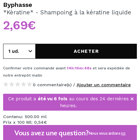
JE VEUX M'INSCRIRE
Byphasse
*Kèratine* - Shampoing à la kératine liquide
En créant un compte sur Maquibeauty.fr vous pourrez
effectuer vos achats rapidement, vérifier l'état de vos
2,69€
commandes et consulter vos opérations précédentes.
CRÉER UN COMPTE
ACHETER
Confirmer votre commande avant
14
h
:
16
m
:
48
s
et sera expédiée de
notre entrepôt
matin
0 commentaire(s) /
Ajouter un commentaire
Ce produit a
été vu 6 fois
au cours des 24 dernières
heures.
Contenu: 500.00 ml
Prix x 100 Ml: 0,54€
Vous avez une question?
Nous vous aidons
ici