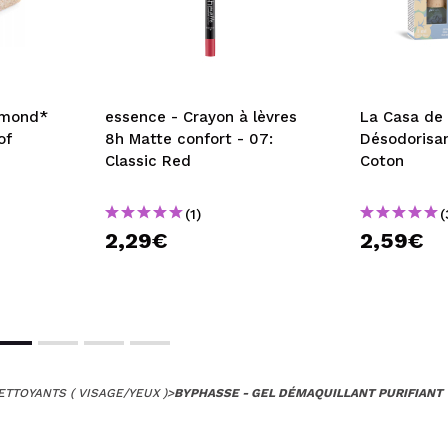
amond*
essence - Crayon à lèvres
La Casa de 
of
8h Matte confort - 07:
Désodorisan
Classic Red
Coton
(1)
(
2,29€
2,59€
TTOYANTS ( VISAGE/YEUX )
>
BYPHASSE - GEL DÉMAQUILLANT PURIFIANT