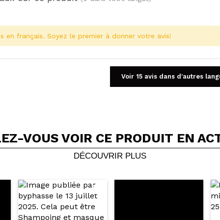
s en français. Soyez le premier à donner votre avis!
Voir 15 avis dans d'autres lan
EZ-VOUS VOIR CE PRODUIT EN AC
Partager une vidéo ou une photo
Votre vidéo pourrait être la première. Imaginez...
DÉCOUVRIR PLUS
5/
cet achat?
Oui
Non
OYER