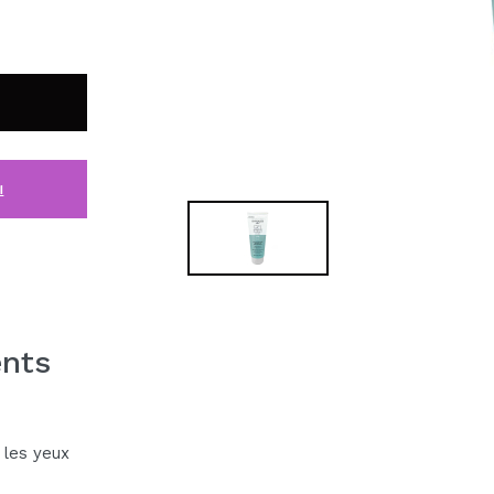
i
ents
 les yeux