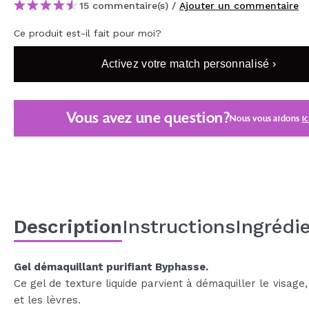
15 commentaire(s) /
Ajouter un commentaire
MAQUIFARMA
Ce produit est-il fait pour moi?
KOREA ZONE
Activez votre match personnalisé ›
TRAVEL SIZE
NATURE
Vous avez une question?
Nous vous aidons
ic
OFFRES
OUTLET
ILS SONT REVENUS!
BIENTÔT DISPONIBLE
Description
Instructions
Ingrédi
BLOG
Gel démaquillant purifiant Byphasse.
Ce gel de texture liquide parvient à démaquiller le visage,
et les lèvres.