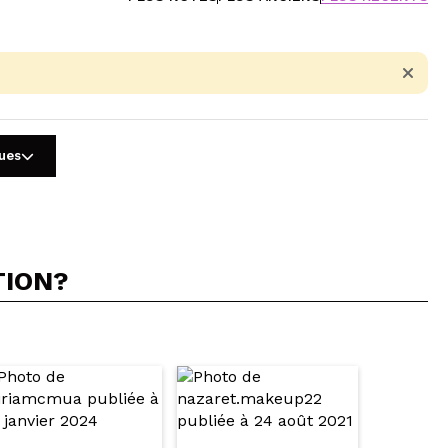
gues
TION?
5