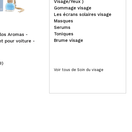
plat F622
Visage/Yeux )
Gommage visage
Bel
Les écrans solaires visage
Sur
Masques
vis
Serums
Cla
Toniques
los Aromas -
Brume visage
t pour voiture -
3)
(4)
7,99€
6,
Voir tous de Soin du visage