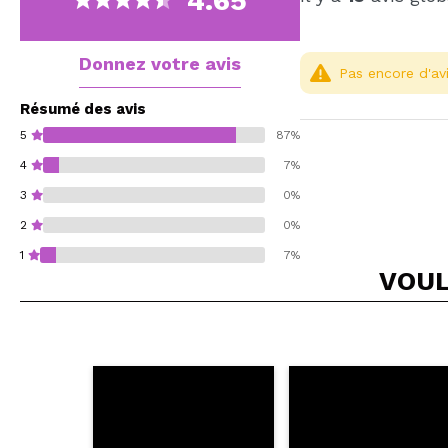
4.65
Donnez votre avis
Pas encore d'avi
Résumé des avis
5
87%
4
7%
3
0%
2
0%
1
7%
VOUL
Recommandez-vous 
ENV