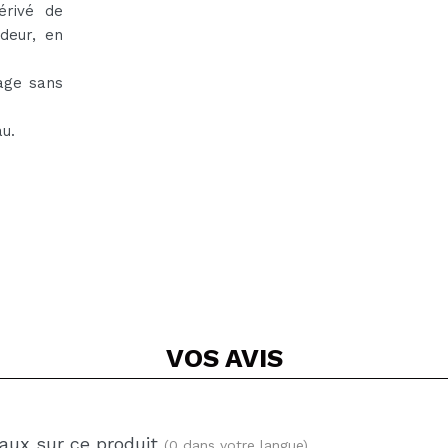
érivé de
deur, en
sage sans
u.
VOS
AVIS
aux sur ce produit
(0 dans votre langue)