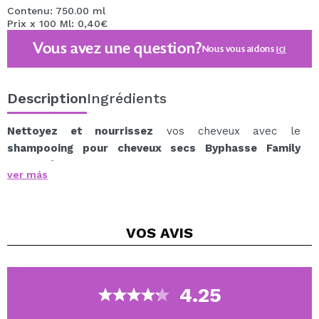
Contenu: 750.00 ml
Prix x 100 Ml: 0,40€
Vous avez une question?
Nous vous aidons
ici
Description
Ingrédients
Nettoyez et nourrissez
vos cheveux avec le
shampooing pour cheveux secs Byphasse Family
Fresh Délice.
ver más
Ce shampooing est particulièrement indiqué pour les
cheveux secs, les laissant doux, hydratés et nourris.
Grâce à sa formule à l'extrait d'avocat, un ingrédient
VOS
AVIS
qui contient de la vitamine C et de la vitamine B5, aux
propriétés hydratantes et antioxydantes.
Il a le format parfait pour toute la famille.
Dites adieu aux cheveux secs avec ce shampooing !
4.25