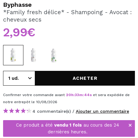
JE VEUX M'INSCRIRE
Byphasse
*Family fresh délice* - Shampoing - Avocat :
En créant un compte sur Maquibeauty.fr vous pourrez
cheveux secs
effectuer vos achats rapidement, vérifier l'état de vos
commandes et consulter vos opérations précédentes.
2,99€
CRÉER UN COMPTE
ACHETER
Confirmer votre commande avant
20
h
:
33
m
:
44
s
et sera expédiée de
notre entrepôt
le 10/08/2026
4 commentaire(s) /
Ajouter un commentaire
Ce produit a été
vendu 1 fois
au cours des 24
dernières heures.