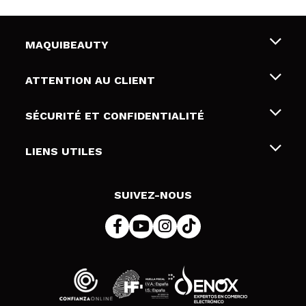
MAQUIBEAUTY
Qui sommes nous
ATTENTION AU CLIENT
Emploi
Livraison & retour
SÉCURITÉ ET CONFIDENTIALITÉ
Cartes-cadeaux
Rétractation / Retours
Conditions et confidentialité
LIENS UTILES
Modes de paiement
Politique de confidentialité
Contact
Politique de cookies
SUIVEZ-NOUS
Résolution de litige en ligne (ODR)