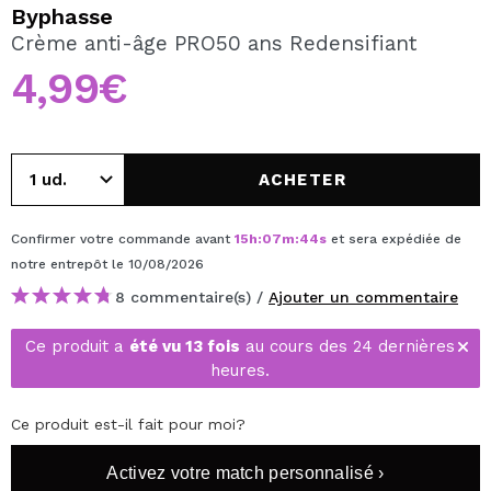
JE VEUX M'INSCRIRE
Byphasse
Crème anti-âge PRO50 ans Redensifiant
En créant un compte sur Maquibeauty.fr vous pourrez
effectuer vos achats rapidement, vérifier l'état de vos
4,99€
commandes et consulter vos opérations précédentes.
CRÉER UN COMPTE
ACHETER
Confirmer votre commande avant
15
h
:
07
m
:
44
s
et sera expédiée de
notre entrepôt
le 10/08/2026
8 commentaire(s) /
Ajouter un commentaire
Ce produit a
été vu 13 fois
au cours des 24 dernières
heures.
Ce produit est-il fait pour moi?
Activez votre match personnalisé ›