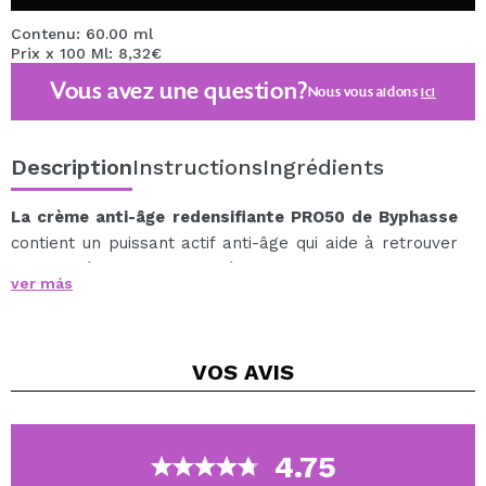
Contenu: 60.00 ml
Prix x 100 Ml: 8,32€
Vous avez une question?
Nous vous aidons
ici
Description
Instructions
Ingrédients
La crème anti-âge redensifiante PRO50 de Byphasse
contient un puissant actif anti-âge qui aide à retrouver
la densité et la luminosité de la peau et stimule la
ver más
microcirculation, obtenant ainsi un effet anti-rides.
Enrichi en beurre de karité et en rose musquée, deux
actifs reconnus pour leurs bienfaits anti-âge et
VOS
AVIS
hydratants, il procure une action lissante.
Sa combinaison d'actifs favorise la revitalisation de la
peau, améliorant son apparence.
Hydrate et répare la peau, la protégeant des
4.75
agressions extérieures et atténuant les signes du