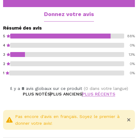
vieillissement.
Sa texture est agréable et non collante.
Donnez votre avis
Particulièrement indiqué pour les peaux matures.
Appliquer quotidiennement sur une peau parfaitement
Résumé des avis
propre.
5
88%
4
0%
3
13%
2
0%
1
0%
Il y a
8
avis globaux sur ce produit
(0 dans votre langue)
PLUS NOTÉS
PLUS ANCIENS
PLUS RÉCENTS
Pas encore d'avis en français. Soyez le premier à
donner votre avis!