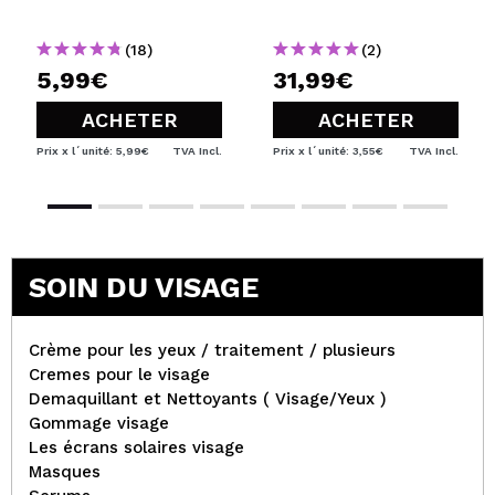
(18)
(2)
5,99€
31,99€
ACHETER
ACHETER
Prix x l´unité: 5,99€
TVA Incl.
Prix x l´unité: 3,55€
TVA Incl.
SOIN DU VISAGE
Crème pour les yeux / traitement / plusieurs
Cremes pour le visage
Demaquillant et Nettoyants ( Visage/Yeux )
Gommage visage
Les écrans solaires visage
Masques