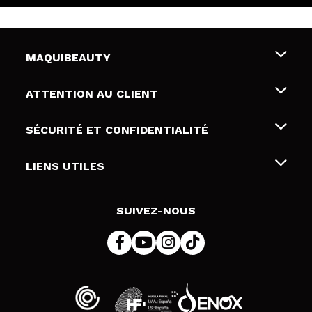
MAQUIBEAUTY
Qui sommes nous
ATTENTION AU CLIENT
Emploi
Livraison & retour
SÉCURITÉ ET CONFIDENTIALITÉ
Cartes-cadeaux
Rétractation / Retours
Conditions et confidentialité
LIENS UTILES
Modes de paiement
Politique de confidentialité
Contact
Politique de cookies
SUIVEZ-NOUS
Résolution de litige en ligne (ODR)