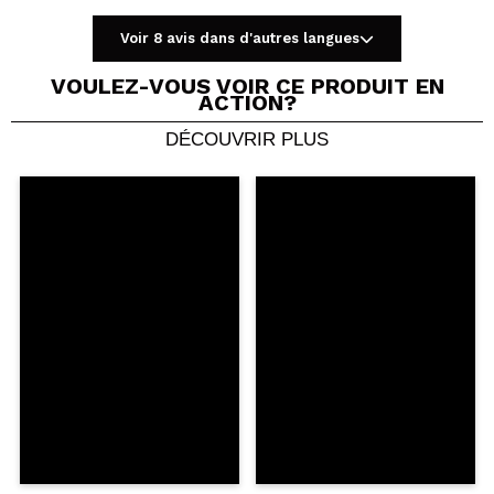
Voir 8 avis dans d'autres langues
VOULEZ-VOUS VOIR CE PRODUIT EN
ACTION?
DÉCOUVRIR PLUS
Partager une vidéo ou une photo
Votre vidéo pourrait être la première. Imaginez...
Recommandez-vous cet achat?
Oui
Non
5/5
ENVOYER