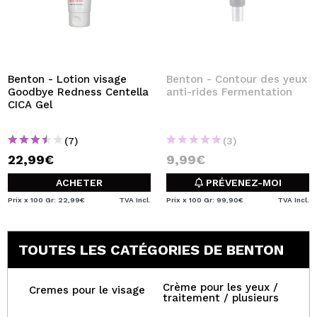
Benton - Lotion visage
Benton - Contour des yeux
Goodbye Redness Centella
anti-rides Fermentation
CICA Gel
(7)
(3)
22,99€
9,99€
ACHETER
PRÉVENEZ-MOI
Prix x 100 Gr: 22,99€
TVA Incl.
Prix x 100 Gr: 99,90€
TVA Incl.
TOUTES LES CATÉGORIES DE BENTON
Crème pour les yeux /
Cremes pour le visage
traitement / plusieurs