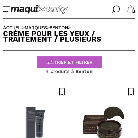
╳
╳
CHOISISSEZ VOTRE LANGUE
ACCUEIL
MARQUES
BENTON
>
>
>
CRÈME POUR LES YEUX /
J'suis déjà #maquilover, j'ai un compte
TRAITEMENT / PLUSIEURS
ACCUEILLIR!
FRANCES
ESPAÑOL
ENGLISH
TRIER ET FILTRER
ALEMAN
ITALIANO
4
produits à
Benton
PORTUGUESE
Mot de passe oublié?
je n'ai pas de compte ici