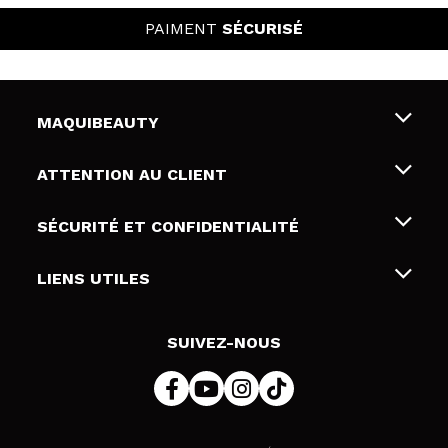
PAIMENT
SÉCURISÉ
MAQUIBEAUTY
Qui sommes nous
ATTENTION AU CLIENT
Emploi
Livraison & retour
SÉCURITÉ ET CONFIDENTIALITÉ
Cartes-cadeaux
Rétractation / Retours
Conditions et confidentialité
LIENS UTILES
Modes de paiement
Politique de confidentialité
Contact
Politique de cookies
SUIVEZ-NOUS
Résolution de litige en ligne (ODR)