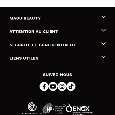
MAQUIBEAUTY
Qui sommes nous
ATTENTION AU CLIENT
Emploi
Livraison & retour
SÉCURITÉ ET CONFIDENTIALITÉ
Cartes-cadeaux
Rétractation / Retours
Conditions et confidentialité
LIENS UTILES
Modes de paiement
Politique de confidentialité
Contact
Politique de cookies
SUIVEZ-NOUS
Résolution de litige en ligne (ODR)