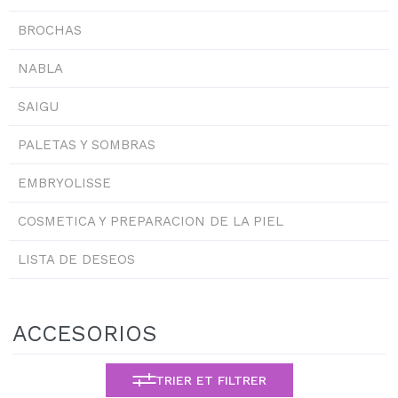
JE VEUX M'INSCRIRE
BROCHAS
En créant un compte sur Maquibeauty.fr vous pourrez
effectuer vos achats rapidement, vérifier l'état de vos
NABLA
commandes et consulter vos opérations précédentes.
SAIGU
CRÉER UN COMPTE
PALETAS Y SOMBRAS
EMBRYOLISSE
COSMETICA Y PREPARACION DE LA PIEL
LISTA DE DESEOS
ACCESORIOS
TRIER ET FILTRER