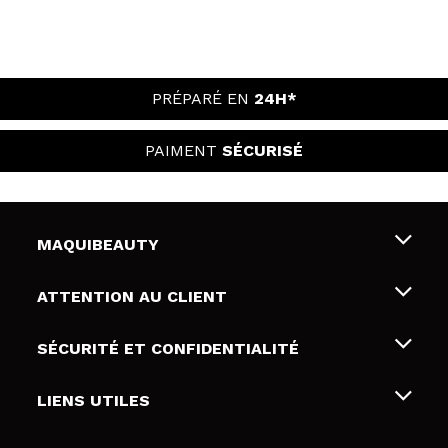
PRÉPARÉ EN
24H*
PAIMENT
SÉCURISÉ
MAQUIBEAUTY
Qui sommes nous
ATTENTION AU CLIENT
Emploi
Livraison & retour
SÉCURITÉ ET CONFIDENTIALITÉ
Cartes-cadeaux
Rétractation / Retours
Conditions et confidentialité
LIENS UTILES
Modes de paiement
Politique de confidentialité
Contact