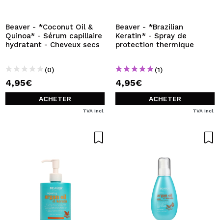
JE VEUX M'INSCRIRE
En créant un compte sur Maquibeauty.fr vous pourrez
Beaver - *Coconut Oil &
Beaver - *Brazilian
effectuer vos achats rapidement, vérifier l'état de vos
Quinoa* - Sérum capillaire
Keratin* - Spray de
commandes et consulter vos opérations précédentes.
hydratant - Cheveux secs
protection thermique
(0)
(1)
CRÉER UN COMPTE
4,95€
4,95€
ACHETER
ACHETER
TVA Incl.
TVA Incl.