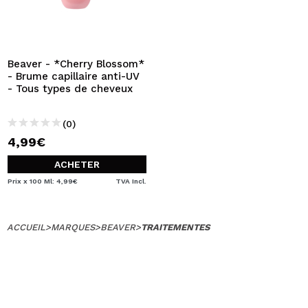
Beaver - *Cherry Blossom*
- Brume capillaire anti-UV
- Tous types de cheveux
(0)
4,99€
ACHETER
Prix x 100 Ml: 4,99€
TVA Incl.
ACCUEIL
>
MARQUES
>
BEAVER
>
TRAITEMENTES