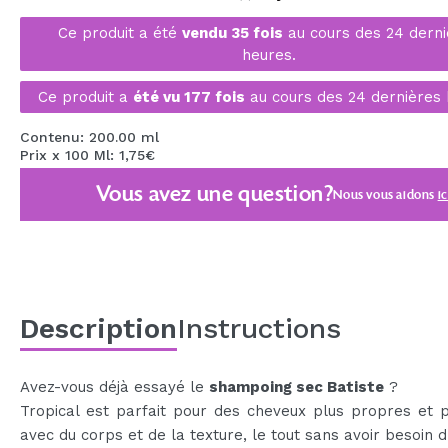
MAQUIFARMA
Ce produit a été
vendu 35 fois
au cours des 24 derni
heures.
KOREA ZONE
TRAVEL SIZE
Ce produit a
été vu 177 fois
au cours des 24 dernières 
NATURE
Contenu: 200.00 ml
Prix x 100 Ml: 1,75€
Vous avez une question?
Nous vous aidons
ic
OFFRES
OUTLET
ILS SONT REVENUS!
BIENTÔT DISPONIBLE
Description
Instructions
BLOG
Avez-vous déjà essayé le
shampoing sec Batiste
?
Tropical est parfait pour des cheveux plus propres et p
avec du corps et de la texture, le tout sans avoir besoin d