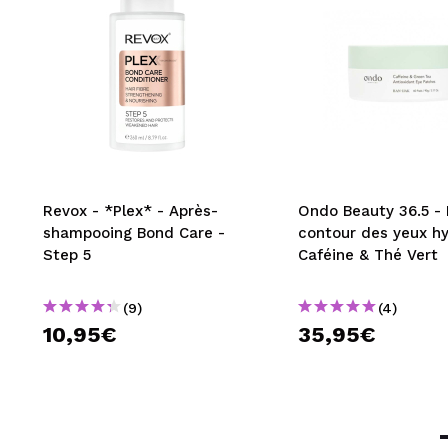
Revox - *Plex* - Après-
Ondo Beauty 36.5 -
shampooing Bond Care -
contour des yeux h
Step 5
Caféine & Thé Vert
(9)
(4)
10,95€
35,95€