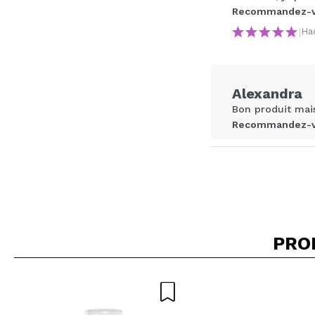
Recommandez-vo
|
Ha
Recommandez-vous 
ENV
Alexandra
Bon produit mais
Recommandez-vo
|
Hac
PRO