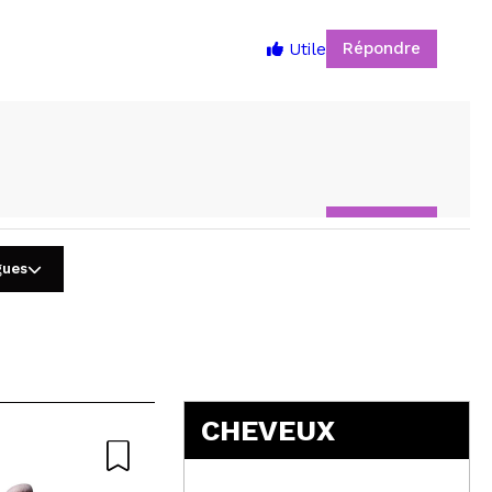
Répondre
Utile
5
Répondre
Utile
gues
CHEVEUX