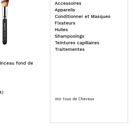
Accessoires
Appareils
Conditionner et Masques
Fixateurs
Agrado - Savon pour les
Hea
Huiles
mains Dermo Papaye
Gli
Shampooings
Bub
Teintures capillaires
Traitementes
inceau fond de
4)
(5)
1,99€
2,
Voir tous de Cheveux