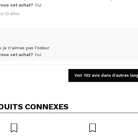
Votre vidéo pourrait être la première. Imaginez...
us cet achat?
Oui
ce 10 años
5/
cet achat?
Oui
Non
OYER
 je n'aimes pas l'odeur
us cet achat?
Oui
e 11 años
Voir 102 avis dans d'autres lan
DUITS CONNEXES