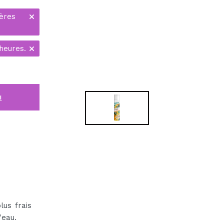
ères
heures.
i
lus frais
'eau.