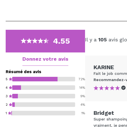
4.55
Il y a
105
avis gl
Donnez votre avis
KARINE
Résumé des avis
Fait le job comm
5
72%
Recommandez-vo
|
4
14%
3
9%
2
4%
Bridget
1
1%
Super shampoing 
vraiment, je pe