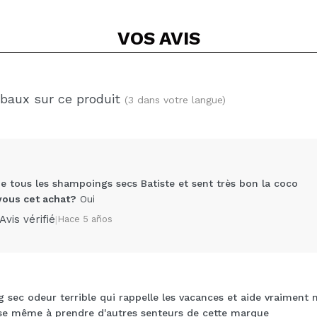
VOS
AVIS
obaux sur ce produit
(3 dans votre langue)
e tous les shampoings secs Batiste et sent très bon la coco
us cet achat?
Oui
Avis vérifié
|
Hace 5 años
sec odeur terrible qui rappelle les vacances et aide vraiment 
Partager une vidéo ou une photo
nse même à prendre d'autres senteurs de cette marque