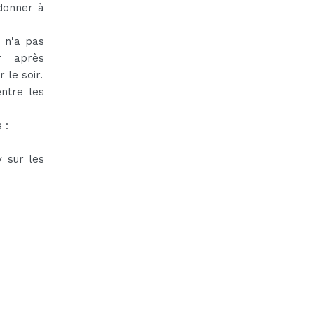
 donner à
l n'a pas
er après
 le soir.
ntre les
 :
y sur les