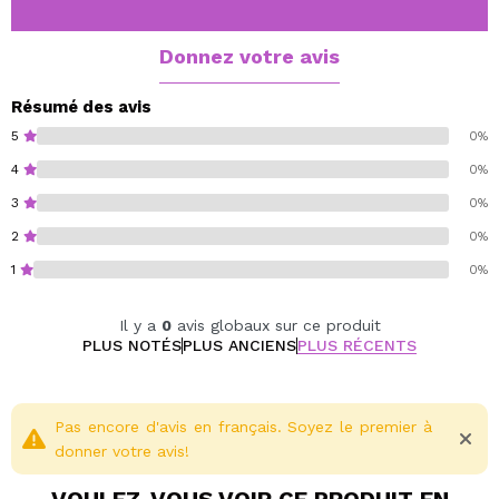
La biotine contribue à renforcer les cheveux, tandis que
le romarin et la caféine activent le cuir chevelu et
Donnez votre avis
procurent une sensation revitalisante.
Idéal pour un usage quotidien, il laisse les cheveux plus
Résumé des avis
forts, plus volumineux et d'apparence visiblement plus
5
0%
saine, sans les alourdir.
4
0%
3
0%
Bali Curls
Vegan..
2
0%
1
0%
Il y a
0
avis globaux sur ce produit
PLUS NOTÉS
PLUS ANCIENS
PLUS RÉCENTS
Pas encore d'avis en français. Soyez le premier à
donner votre avis!