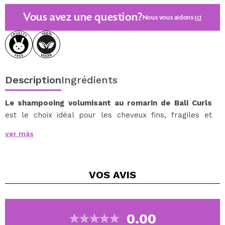
Vous avez une question?
Nous vous aidons
ici
Description
Ingrédients
Le shampooing volumisant au romarin de Bali Curls
est le choix idéal pour les cheveux fins, fragiles et
plats.
ver más
Sa formule efficace contribue à renforcer la fibre
capillaire, à donner du volume et à revitaliser les
cheveux dès la racine, pour une chevelure plus dense
VOS
AVIS
et plus éclatante.
Enrichi en biotine, en huile de romarin et en caféine, ce
shampooing aide à stimuler les racines des cheveux,
favorisant ainsi la croissance naturelle des cheveux et
0.00
améliorant leur force.