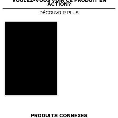
VOULEZ-VOUS VOIR CE PRODUIT EN
ACTION?
DÉCOUVRIR PLUS
Partager une vidéo ou une photo
Votre vidéo pourrait être la première. Imaginez...
Recommandez-vous cet achat?
Oui
Non
5/5
ENVOYER
PRODUITS CONNEXES