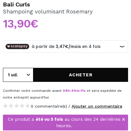
JE VEUX M'INSCRIRE
Bali Curls
Shampoing volumisant Rosemary
En créant un compte sur Maquibeauty.fr vous pourrez
effectuer vos achats rapidement, vérifier l'état de vos
13,90€
commandes et consulter vos opérations précédentes.
CRÉER UN COMPTE
ACHETER
Confirmer votre commande avant
08
h
:
49
m
:
11
s
et sera expédiée de
notre entrepôt
aujourd'hui
0 commentaire(s) /
Ajouter un commentaire
Ce produit a
été vu 5 fois
au cours des 24 dernières
heures.