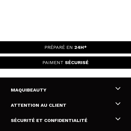
PRÉPARÉ EN
24H*
PAIMENT
SÉCURISÉ
MAQUIBEAUTY
Qui sommes nous
ATTENTION AU CLIENT
Emploi
Livraison & retour
SÉCURITÉ ET CONFIDENTIALITÉ
Cartes-cadeaux
Rétractation / Retours