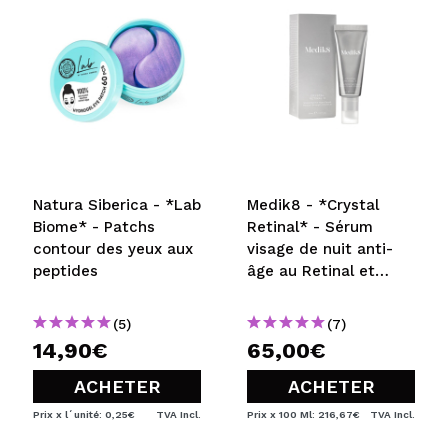
Votre vidéo pourrait être la première. Imaginez...
Recommandez-vous cet achat?
Oui
Non
5/5
ENVOYER
Natura Siberica - *Lab
Medik8 - *Crystal
Biome* - Patchs
Retinal* - Sérum
contour des yeux aux
visage de nuit anti-
peptides
âge au Retinal et
Vitamine A force
moyenne Crystal
(5)
(7)
Retinal 3
14,90€
65,00€
ACHETER
ACHETER
Prix x l´unité: 0,25€
TVA Incl.
Prix x 100 Ml: 216,67€
TVA Incl.