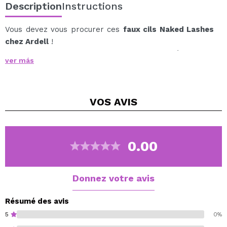
Description
Instructions
Vous devez vous procurer ces
faux cils Naked Lashes
chez Ardell
!
Cette paire de cils offre volume et longueur à vos cils,
ver más
ce qui mettra en valeur votre regard et mettra la
touche finale à votre regard.
Avec une bande transparente, idéale pour un look plus
VOS
AVIS
naturel et subtil.
Ces cils sont doux et légers, ce qui les rend très
agréables à porter.
Vous ne voudrez plus vous séparer de vos Naked
0.00
Lashes une fois que vous les aurez essayés !
Avec des fibres capillaires naturelles 100%
végétaliennes.
Donnez votre avis
Résumé des avis
5
0%