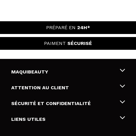
PRÉPARÉ EN
24H*
PAIMENT
SÉCURISÉ
MAQUIBEAUTY
Qui sommes nous
ATTENTION AU CLIENT
Emploi
Livraison & retour
SÉCURITÉ ET CONFIDENTIALITÉ
Cartes-cadeaux
Rétractation / Retours
Conditions et confidentialité
LIENS UTILES
Modes de paiement
Politique de confidentialité
Contact
Politique de cookies