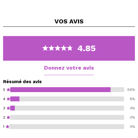
separately) to apply. Each pack contains one pair of
lashes.
VOS
AVIS
4.85
Donnez votre avis
Résumé des avis
5
88%
4
8%
3
4%
2
0%
1
0%