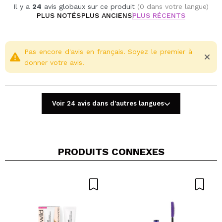
Il y a
24
avis globaux sur ce produit
(0 dans votre langue)
PLUS NOTÉS
PLUS ANCIENS
PLUS RÉCENTS
Pas encore d'avis en français. Soyez le premier à
donner votre avis!
Voir 24 avis dans d'autres langues
PRODUITS CONNEXES
Partager une vidéo ou une photo
Votre vidéo pourrait être la première. Imaginez...
Recommandez-vous cet achat?
Oui
Non
5/5