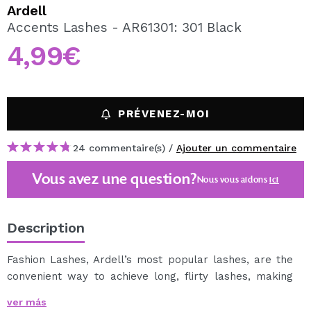
JE VEUX M'INSCRIRE
Ardell
Accents Lashes - AR61301: 301 Black
En créant un compte sur Maquibeauty.fr vous pourrez
effectuer vos achats rapidement, vérifier l'état de vos
4,99€
commandes et consulter vos opérations précédentes.
CRÉER UN COMPTE
PRÉVENEZ-MOI
24 commentaire(s) /
Ajouter un commentaire
Vous avez une question?
Nous vous aidons
ici
Description
Fashion Lashes, Ardell’s most popular lashes, are the
convenient way to achieve long, flirty lashes, making
the most of your gorgeous eyes. Are lightweight and
ver más
reusable. Use Ardell LashGrip Adhesive (sold