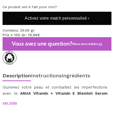
Ce produit est-il fait pour moi?
Activez votre match personnalisé ›
Contenu: 25.00 gr
Prix x 100 Gr: 19,96€
Vous avez une question?
Nous vous aidons
ici
Description
Instructions
Ingrédients
Illuminez votre peau et combattez les imperfections
avec le
ANUA Vitamin + Vitamin E Blemish Serum
Mask
.
ver más
Ce masque en feuille est infusé d'un puissant sérum
antioxydant qui combine la vitamine C et la vitamine E,