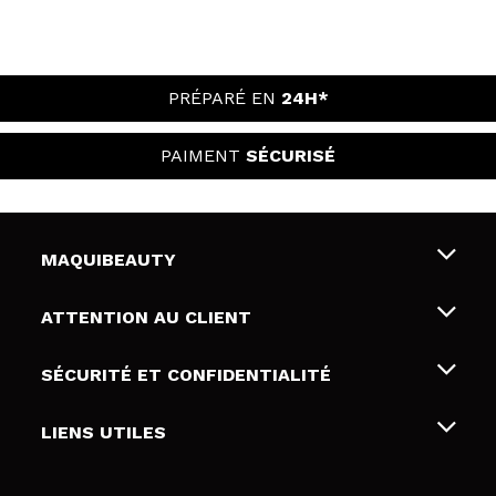
PRÉPARÉ EN
24H*
PAIMENT
SÉCURISÉ
MAQUIBEAUTY
Qui sommes nous
ATTENTION AU CLIENT
Emploi
Livraison & retour
SÉCURITÉ ET CONFIDENTIALITÉ
Cartes-cadeaux
Rétractation / Retours
Conditions et confidentialité
LIENS UTILES
Modes de paiement
Politique de confidentialité
Contact
Politique de cookies