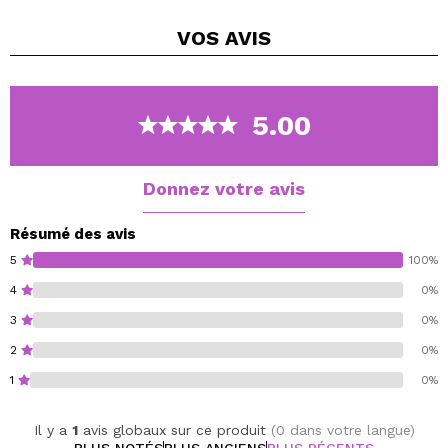
aidant à uniformiser le teint, à réduire la pigmentation
VOS
AVIS
et à fournir un éclat sain et naturel.
Idéal pour les peaux ternes, avec des taches ou
des marques d'acné
Formule coréenne aux ingrédients doux mais
5.00
efficaces
Améliore la texture, la luminosité et la fermeté de
la peau
Donnez votre avis
Convient à tous les types de peau, même les plus
sensibles
Résumé des avis
5
100%
4
0%
3
0%
2
0%
1
0%
Il y a
1
avis globaux sur ce produit
(0 dans votre langue)