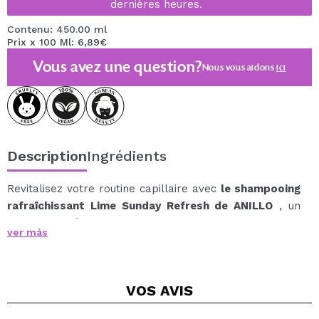
dernières heures.
Contenu: 450.00 ml
Prix x 100 Ml: 6,89€
Vous avez une question?
Nous vous aidons
ici
Description
Ingrédients
Revitalisez votre routine capillaire avec
le shampooing
rafraîchissant Lime Sunday Refresh de ANILLO
, un
shampooing à la texture gel rafraîchissante qui nettoie
ver más
en profondeur le cuir chevelu et les cheveux, laissant
une sensation de fraîcheur longue durée.
Sa formule est enrichie d'extraits de citron vert, de
VOS
AVIS
menthe, d'orange et de citron, qui non seulement
rafraîchissent mais aident également à équilibrer la