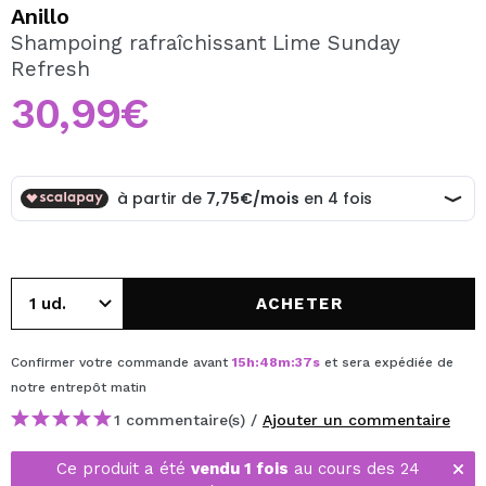
JE VEUX M'INSCRIRE
Anillo
Shampoing rafraîchissant Lime Sunday
En créant un compte sur Maquibeauty.fr vous pourrez
Refresh
effectuer vos achats rapidement, vérifier l'état de vos
commandes et consulter vos opérations précédentes.
30,99€
CRÉER UN COMPTE
ACHETER
Confirmer votre commande avant
15
h
:
48
m
:
37
s
et sera expédiée de
notre entrepôt
matin
1 commentaire(s) /
Ajouter un commentaire
Ce produit a été
vendu 1 fois
au cours des 24