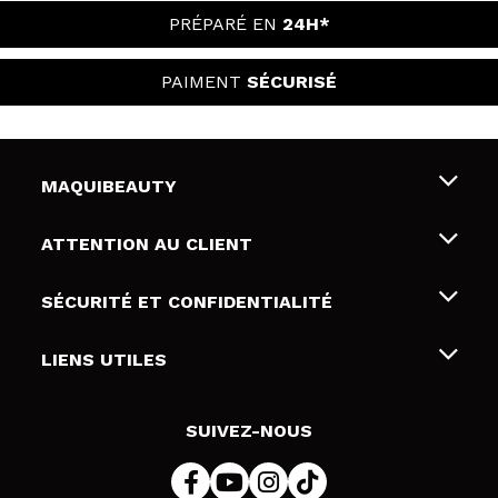
PRÉPARÉ EN
24H*
PAIMENT
SÉCURISÉ
MAQUIBEAUTY
Qui sommes nous
ATTENTION AU CLIENT
Emploi
Livraison & retour
SÉCURITÉ ET CONFIDENTIALITÉ
Cartes-cadeaux
Rétractation / Retours
Conditions et confidentialité
LIENS UTILES
Modes de paiement
Politique de confidentialité
Contact
Politique de cookies
SUIVEZ-NOUS
Résolution de litige en ligne (ODR)