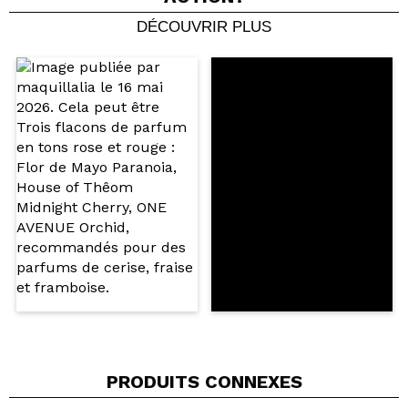
DÉCOUVRIR PLUS
Partager une vidéo ou une photo
Votre vidéo pourrait être la première. Imaginez...
Recommandez-vous cet achat?
Oui
Non
5/5
ENVOYER
PRODUITS CONNEXES