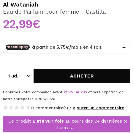
JE VEUX M'INSCRIRE
Al Wataniah
Eau de Parfum pour femme - Castilla
En créant un compte sur Maquibeauty.fr vous pourrez
effectuer vos achats rapidement, vérifier l'état de vos
22,99€
commandes et consulter vos opérations précédentes.
CRÉER UN COMPTE
ACHETER
Confirmer votre commande avant
21
h
:
59
m
:
22
s
et sera expédiée de
notre entrepôt
le 10/08/2026
0 commentaire(s) /
Ajouter un commentaire
Ce produit a
été vu 1 fois
au cours des 24 dernières
heures.