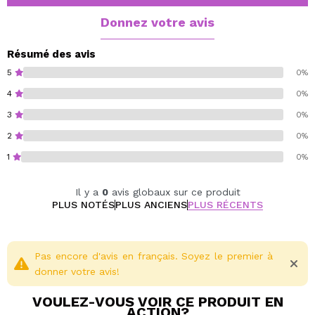
Notes de cœur : Géranium et cardamome - Une
touche épicée et florale qui ajoute du caractère.
Donnez votre avis
Notes de fond : Santal, cèdre et accord gourmand
- Une base chaude, crémeuse et légèrement
Résumé des avis
sucrée qui persiste sur la peau.
5
0%
4
0%
3
0%
2
0%
1
0%
Il y a
0
avis globaux sur ce produit
PLUS NOTÉS
PLUS ANCIENS
PLUS RÉCENTS
Pas encore d'avis en français. Soyez le premier à
donner votre avis!
VOULEZ-VOUS VOIR CE PRODUIT EN
ACTION?