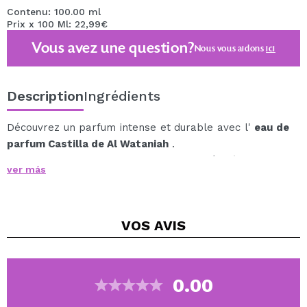
Contenu: 100.00 ml
Prix x 100 Ml: 22,99€
Vous avez une question?
Nous vous aidons
ici
Description
Ingrédients
Découvrez un parfum intense et durable avec l'
eau de
parfum Castilla de Al Wataniah
.
Sa forte concentration en huiles parfumées (entre 10 %
ver más
et 20 %) garantit une tenue longue durée, enveloppant
la peau d'un arôme élégant et sophistiqué pendant des
heures.
VOS
AVIS
Pour prolonger sa durée d'action, vous pouvez
l'associer à vos produits de soins corporels habituels.
Pyramide olfactive :
Notes de tête : Bergamote, citron, poire et cassis -
0.00
Une ouverture fraîche, fruitée et vibrante.