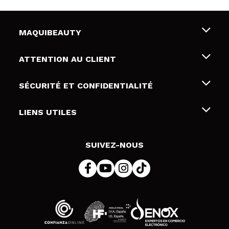
MAQUIBEAUTY
Qui sommes nous
ATTENTION AU CLIENT
Emploi
Livraison & retour
SÉCURITÉ ET CONFIDENTIALITÉ
Cartes-cadeaux
Rétractation / Retours
Conditions et confidentialité
LIENS UTILES
Modes de paiement
Politique de confidentialité
Contact
Politique de cookies
SUIVEZ-NOUS
Résolution de litige en ligne (ODR)