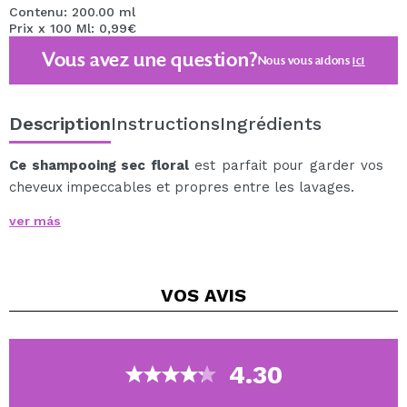
Contenu: 200.00 ml
Prix x 100 Ml: 0,99€
Vous avez une question?
Nous vous aidons
ici
Description
Instructions
Ingrédients
Ce shampooing sec floral
est parfait pour garder vos
cheveux impeccables et propres entre les lavages.
Un 2 en 1 complet : il nettoie et agit comme un
ver más
conditionneur, apportant douceur et facilitant le
coiffage.
Cela peut aider à ajouter du volume et à réactiver la
VOS
AVIS
coiffure.
Convient à tous les types de cheveux et de longueur.
Ce shampoing a un agréable parfum floral.
4.30
Il n'a pas besoin de rinçage.
Testé dermatologiquement.