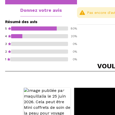
Donnez votre avis
Pas encore d'avi
Résumé des avis
5
80%
4
20%
3
0%
2
0%
1
0%
VOUL
Recommandez-vous 
ENV