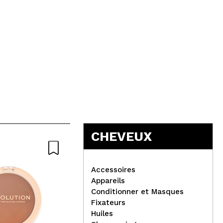
CHEVEUX
Accessoires
Appareils
Conditionner et Masques
Fixateurs
Danessa Myricks Beauty -
Cla
Huiles