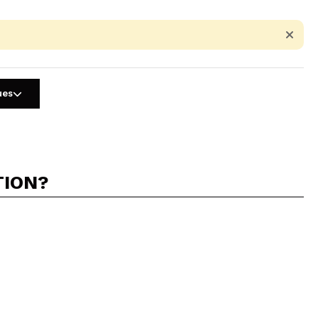
ues
TION?
5