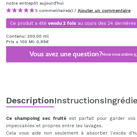
notre entrepôt
aujourd'hui
MAQUIFARMA
5 commentaire(s) /
Ajouter un commentaire
KOREA ZONE
Ce produit a été
vendu 2 fois
au cours des 24 dernières
TRAVEL SIZE
Contenu: 200.00 ml
NATURE
Prix x 100 Ml: 0,99€
Vous avez une question?
Nous vous aidons
ic
OFFRES
OUTLET
ILS SONT REVENUS!
BIENTÔT DISPONIBLE
Description
Instructions
Ingrédi
BLOG
Ce shampoing sec fruité
est parfait pour garder vos
impeccables et propres entre les lavages.
Cela vous aide non seulement à absorber l'excès d'hu