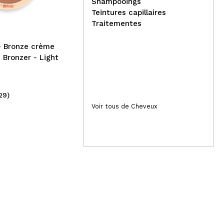
Colorfix Mattes - Latte
per
Shampooings
Fal
Teintures capillaires
Traitementes
- Bronze crème
 Bronzer - Light
29)
(2)
28,50€
4
Voir tous de Cheveux