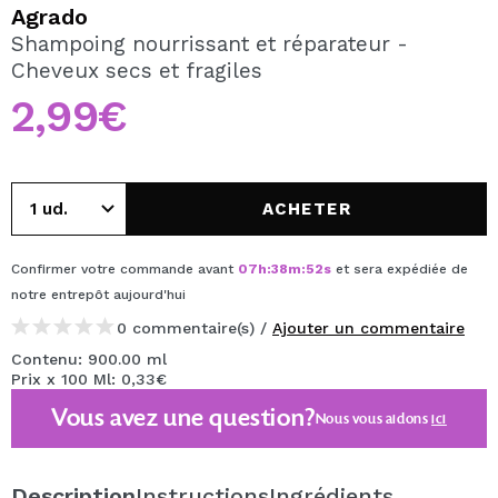
JE VEUX M'INSCRIRE
Agrado
Shampoing nourrissant et réparateur -
En créant un compte sur Maquibeauty.fr vous pourrez
Cheveux secs et fragiles
effectuer vos achats rapidement, vérifier l'état de vos
commandes et consulter vos opérations précédentes.
2,99€
CRÉER UN COMPTE
ACHETER
Confirmer votre commande avant
07
h
:
38
m
:
51
s
et sera expédiée de
notre entrepôt
aujourd'hui
0 commentaire(s) /
Ajouter un commentaire
Contenu: 900.00 ml
Prix x 100 Ml: 0,33€
Vous avez une question?
Nous vous aidons
ici
Description
Instructions
Ingrédients