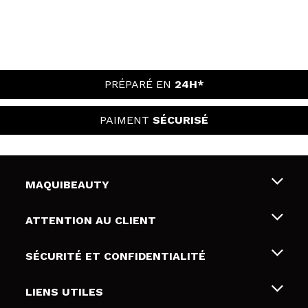
PRÉPARÉ EN
24H*
PAIMENT
SÉCURISÉ
MAQUIBEAUTY
Qui sommes nous
ATTENTION AU CLIENT
Emploi
Livraison & retour
SÉCURITÉ ET CONFIDENTIALITÉ
Cartes-cadeaux
Rétractation / Retours
Conditions et confidentialité
LIENS UTILES
Modes de paiement
Politique de confidentialité