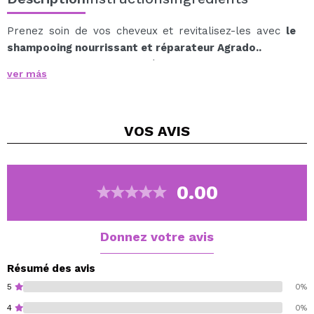
Prenez soin de vos cheveux et revitalisez-les avec
le
shampooing nourrissant et réparateur Agrado..
Sa formule, enrichie en ingrédients nourrissants, nettoie
ver más
en douceur tout en hydratant et en réparant la fibre
capillaire, redonnant douceur, brillance et force même
aux cheveux les plus secs ou les plus abîmés.
VOS
AVIS
Grâce à sa texture crémeuse et à son arôme délicat, il
transforme chaque lavage en un moment de soin et de
bien-être, laissant les cheveux plus faciles à coiffer,
sans frisottis et visiblement plus sains.
0.00
Avantages:
Nutrition et réparation intensives de la racine aux
pointes.
Donnez votre avis
Apporte douceur et brillance naturelle.
Aide à contrôler les frisottis.
Résumé des avis
Idéal pour les cheveux secs ou abîmés.
5
0%
Convient pour un usage quotidien.
4
0%