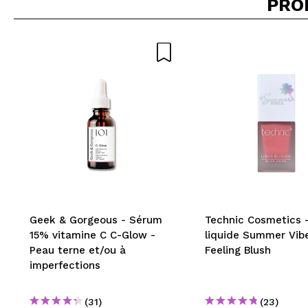
PRO
Recommandez-vous 
ENV
Geek & Gorgeous - Sérum
Technic Cosmetics -
15% vitamine C C-Glow -
liquide Summer Vib
Peau terne et/ou à
Feeling Blush
imperfections
(31)
(23)