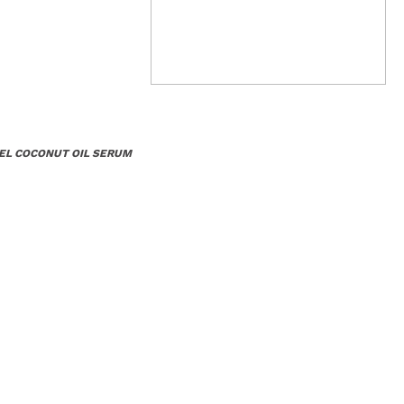
8,99€
14
EL COCONUT OIL SERUM