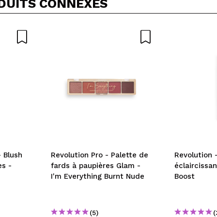
DUITS CONNEXES
5/
cet achat?
Oui
Non
OYER
 Blush
Revolution Pro - Palette de
Revolution 
es -
fards à paupières Glam -
éclaircissa
I'm Everything Burnt Nude
Boost
(5)
(