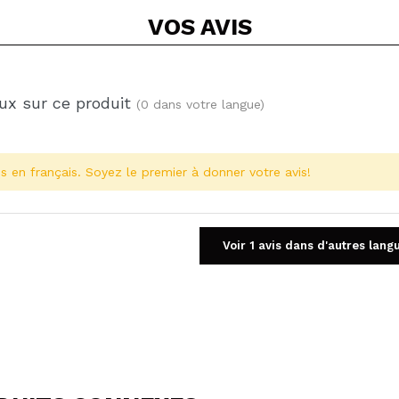
VOS
AVIS
ux sur ce produit
(0 dans votre langue)
s en français. Soyez le premier à donner votre avis!
Voir 1 avis dans d'autres lang
Partager une vidéo ou une photo
Votre vidéo pourrait être la première. Imaginez...