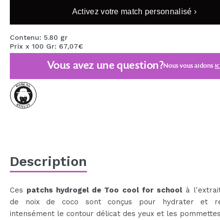
MAQUIFARMA
Activez votre match personnalisé ›
KOREA ZONE
Contenu: 5.80 gr
Prix x 100 Gr: 67,07€
TRAVEL SIZE
Vous avez une question?
NATURE
Nous vous aidons
ic
OFFRES
OUTLET
ILS SONT REVENUS!
BIENTÔT DISPONIBLE
Description
BLOG
Ces
patchs hydrogel de Too cool for school
à l'extrai
de noix de coco sont conçus pour hydrater et rev
intensément le contour délicat des yeux et les pommettes