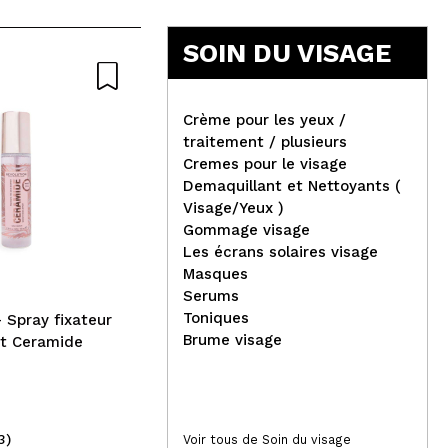
5
SOIN DU VISAGE
Nat
Crème pour les yeux /
traitement / plusieurs
Cremes pour le visage
Demaquillant et Nettoyants (
Revox - *Just* - Sérum
Visage/Yeux )
antioxydant SPF 30+
Nat
Gommage visage
Bio
Les écrans solaires visage
des
Masques
Serums
Toniques
- Spray fixateur
Brume visage
nt Ceramide
3)
(4)
Voir tous de Soin du visage