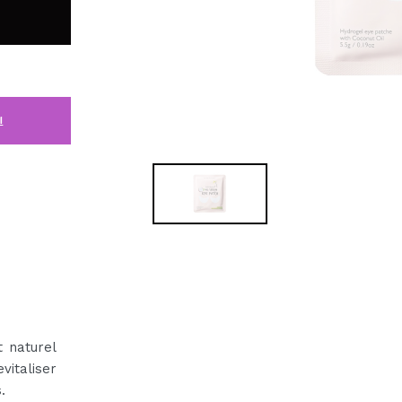
i
t naturel
italiser
.