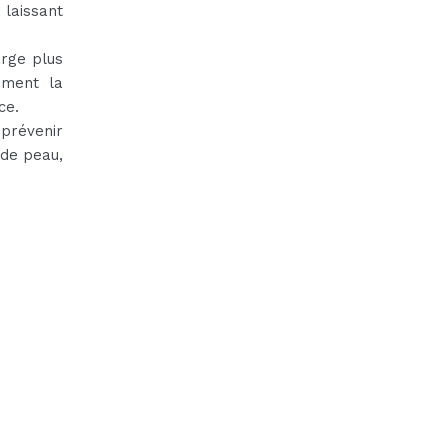
 laissant
arge plus
ement la
ce.
 prévenir
 de peau,