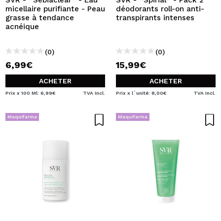
SVR - *Sebiaclear* - Eau
SVR - *Spirial* - Pack 2
micellaire purifiante - Peau
déodorants roll-on anti-
grasse à tendance
transpirants intenses
acnéique
(0)
(0)
6,99€
15,99€
ACHETER
ACHETER
Prix x 100 Ml: 6,99€
TVA Incl.
Prix x l´unité: 8,00€
TVA Incl.
Maquifarma
Maquifarma