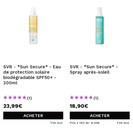
SVR - *Sun Secure* - Eau
SVR - *Sun Secure* -
de protection solaire
Spray après-soleil
biodégradable SPF50+ -
200ml
(1)
(1)
23,99€
18,90€
ACHETER
ACHETER
TVA Incl.
Prix x 100 Gr: 9,45€
TVA Incl.