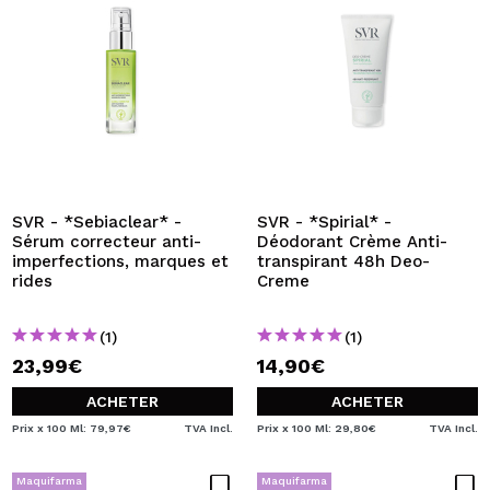
SVR - *Sebiaclear* -
SVR - *Spirial* -
Sérum correcteur anti-
Déodorant Crème Anti-
imperfections, marques et
transpirant 48h Deo-
rides
Creme
(1)
(1)
23,99€
14,90€
ACHETER
ACHETER
Prix x 100 Ml: 79,97€
TVA Incl.
Prix x 100 Ml: 29,80€
TVA Incl.
Maquifarma
Maquifarma