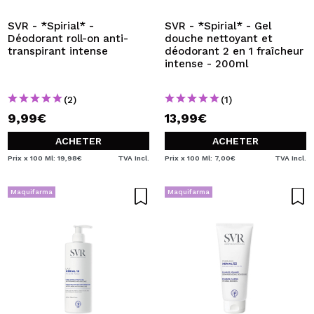
SVR - *Spirial* -
SVR - *Spirial* - Gel
Déodorant roll-on anti-
douche nettoyant et
transpirant intense
déodorant 2 en 1 fraîcheur
intense - 200ml
(2)
(1)
9,99€
13,99€
ACHETER
ACHETER
Prix x 100 Ml: 19,98€
TVA Incl.
Prix x 100 Ml: 7,00€
TVA Incl.
Maquifarma
Maquifarma