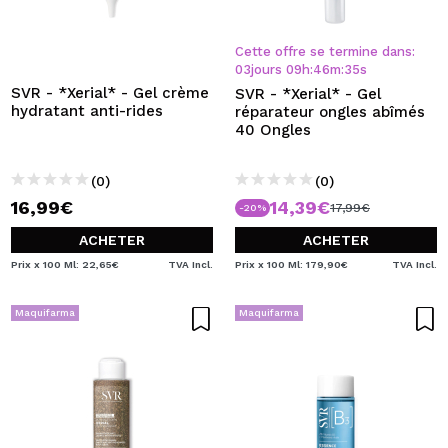
Cette offre se termine dans:
03
jours
09
h
:
46
m
:
35
s
SVR - *Xerial* - Gel crème
SVR - *Xerial* - Gel
hydratant anti-rides
réparateur ongles abîmés
40 Ongles
(0)
(0)
16,99€
14,39€
17,99€
-20%
ACHETER
ACHETER
Prix x 100 Ml: 22,65€
TVA Incl.
Prix x 100 Ml: 179,90€
TVA Incl.
Maquifarma
Maquifarma