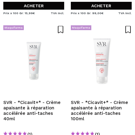
ACHETER
ACHETER
Prix x 100 Gr: 15,99€
TVA Incl.
Prix x 100 Gr: 99,00€
TVA Incl.
Maquifarma
Maquifarma
SVR - *Cicavit+* - Crème
SVR - *Cicavit+* - Crème
apaisante à réparation
apaisante à réparation
accélérée anti-taches
accélérée anti-taches
40ml
100ml
(1)
(1)