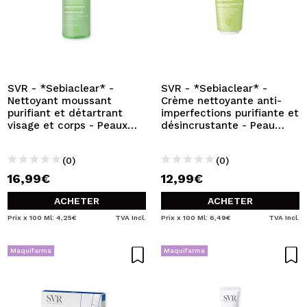
SVR - *Sebiaclear* -
SVR - *Sebiaclear* -
Nettoyant moussant
Crème nettoyante anti-
purifiant et détartrant
imperfections purifiante et
visage et corps - Peaux
désincrustante - Peau
sensibles, mixtes à
sensible
grasses
(0)
(0)
16,99€
12,99€
ACHETER
ACHETER
Prix x 100 Ml: 4,25€
TVA Incl.
Prix x 100 Ml: 6,49€
TVA Incl.
Maquifarma
Maquifarma