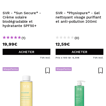
JE VEUX M'INSCRIRE
En créant un compte sur Maquibeauty.fr vous pourrez
SVR - *Sun Secure* -
SVR - *Physiopure* - Gel
effectuer vos achats rapidement, vérifier l'état de vos
Crème solaire
nettoyant visage purifiant
commandes et consulter vos opérations précédentes.
biodégradable et
et anti-pollution 200ml
hydratante SPF50+
CRÉER UN COMPTE
(1)
(0)
19,99€
12,59€
ACHETER
ACHETER
TVA Incl.
Prix x 100 Gr: 6,30€
TVA Incl.
Maquifarma
Maquifarma