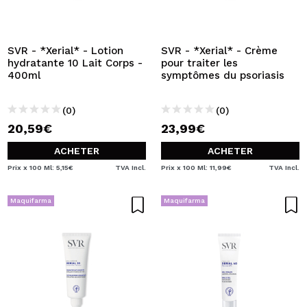
SVR - *Xerial* - Lotion
SVR - *Xerial* - Crème
hydratante 10 Lait Corps -
pour traiter les
400ml
symptômes du psoriasis
(0)
(0)
20,59€
23,99€
ACHETER
ACHETER
Prix x 100 Ml: 5,15€
TVA Incl.
Prix x 100 Ml: 11,99€
TVA Incl.
Maquifarma
Maquifarma