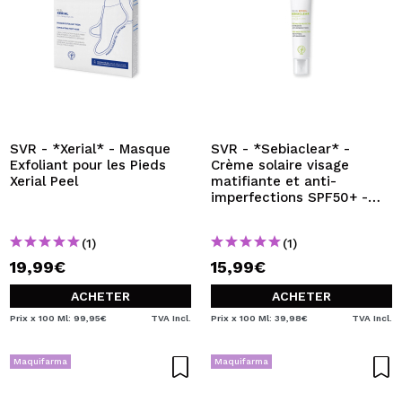
SVR - *Xerial* - Masque
SVR - *Sebiaclear* -
Exfoliant pour les Pieds
Crème solaire visage
Xerial Peel
matifiante et anti-
imperfections SPF50+ -
Peaux sensibles, mixtes à
grasses, à tendance
(1)
(1)
acnéique
19,99€
15,99€
ACHETER
ACHETER
Prix x 100 Ml: 99,95€
TVA Incl.
Prix x 100 Ml: 39,98€
TVA Incl.
Maquifarma
Maquifarma