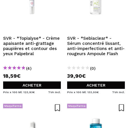
SVR - *Topialyse* - Crème
SVR - *Sebiaclear* -
apaisante anti-grattage
Sérum concentré lissant,
paupières et contour des
anti-imperfections et anti-
yeux Palpebral
rougeurs Ampoule Flash
(4)
(0)
18,59€
39,90€
ACHETER
ACHETER
Prix x 100 Ml: 123,93€
TVA Incl.
Prix x 100 Ml: 133,00€
TVA Incl.
Maquifarma
Maquifarma