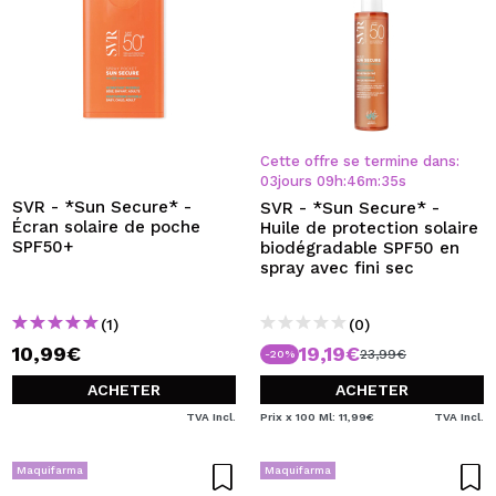
Cette offre se termine dans:
03
jours
09
h
:
46
m
:
35
s
SVR - *Sun Secure* -
SVR - *Sun Secure* -
Écran solaire de poche
Huile de protection solaire
SPF50+
biodégradable SPF50 en
spray avec fini sec
(1)
(0)
10,99€
19,19€
23,99€
-20%
ACHETER
ACHETER
TVA Incl.
Prix x 100 Ml: 11,99€
TVA Incl.
Maquifarma
Maquifarma