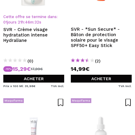
Cette offre se termine dans:
01
jours
21
h
:
46
m
:
32
s
SVR - *Sun Secure* -
SVR - Crème visage
Bâton de protection
hydratation intense
solaire pour le visage
Hydraliane
SPF50+ Easy Stick
(0)
(2)
15,29€
14,99€
17,99€
-15%
ACHETER
ACHETER
Prix x 100 Ml: 35,98€
TVA Incl.
TVA Incl.
Maquifarma
Maquifarma