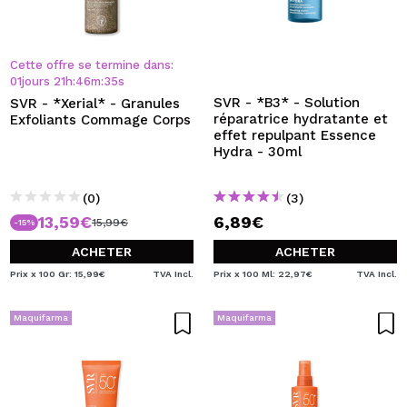
Cette offre se termine dans:
01
jours
21
h
:
46
m
:
35
s
SVR - *B3* - Solution
SVR - *Xerial* - Granules
réparatrice hydratante et
Exfoliants Commage Corps
effet repulpant Essence
Hydra - 30ml
(0)
(3)
13,59€
6,89€
15,99€
-15%
ACHETER
ACHETER
Prix x 100 Gr: 15,99€
TVA Incl.
Prix x 100 Ml: 22,97€
TVA Incl.
Maquifarma
Maquifarma