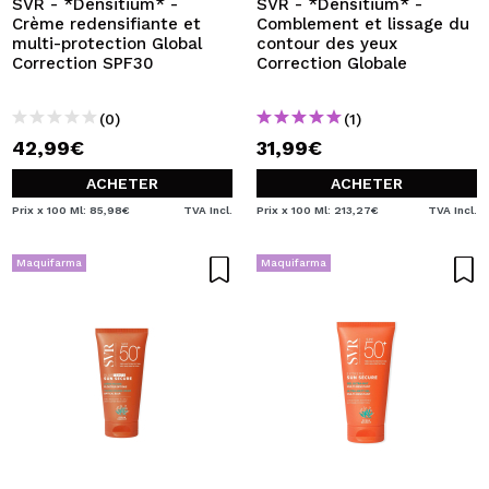
SVR - *Densitium* -
SVR - *Densitium* -
Crème redensifiante et
Comblement et lissage du
multi-protection Global
contour des yeux
Correction SPF30
Correction Globale
(0)
(1)
42,99€
31,99€
ACHETER
ACHETER
Prix x 100 Ml: 85,98€
TVA Incl.
Prix x 100 Ml: 213,27€
TVA Incl.
Maquifarma
Maquifarma