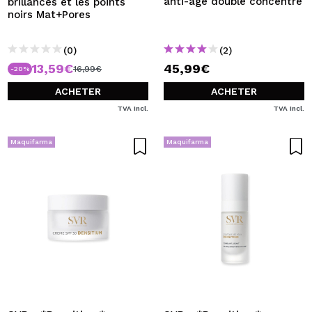
anti-âge double concentré
brillances et les points
noirs Mat+Pores
(0)
(2)
13,59€
45,99€
16,99€
-20%
ACHETER
ACHETER
TVA Incl.
TVA Incl.
Maquifarma
Maquifarma