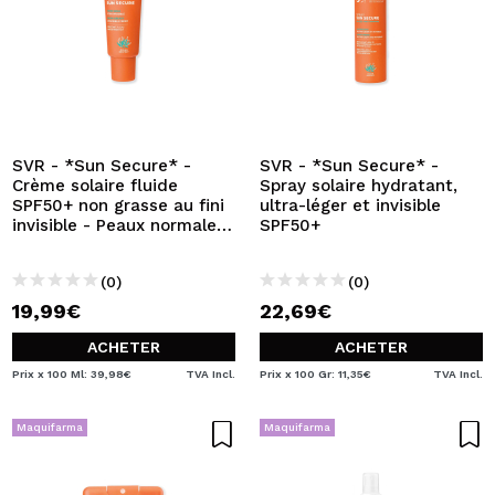
SVR - *Sun Secure* -
SVR - *Sun Secure* -
Crème solaire fluide
Spray solaire hydratant,
SPF50+ non grasse au fini
ultra-léger et invisible
invisible - Peaux normales
SPF50+
à mixtes
(0)
(0)
19,99€
22,69€
ACHETER
ACHETER
Prix x 100 Ml: 39,98€
TVA Incl.
Prix x 100 Gr: 11,35€
TVA Incl.
Maquifarma
Maquifarma