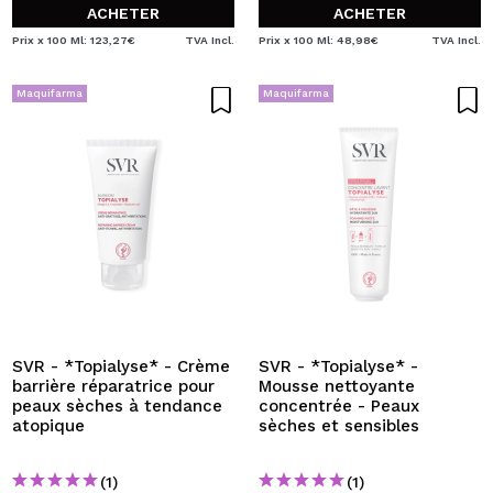
ACHETER
ACHETER
Prix x 100 Ml: 123,27€
TVA Incl.
Prix x 100 Ml: 48,98€
TVA Incl.
Maquifarma
Maquifarma
SVR - *Topialyse* - Crème
SVR - *Topialyse* -
barrière réparatrice pour
Mousse nettoyante
peaux sèches à tendance
concentrée - Peaux
atopique
sèches et sensibles
(1)
(1)