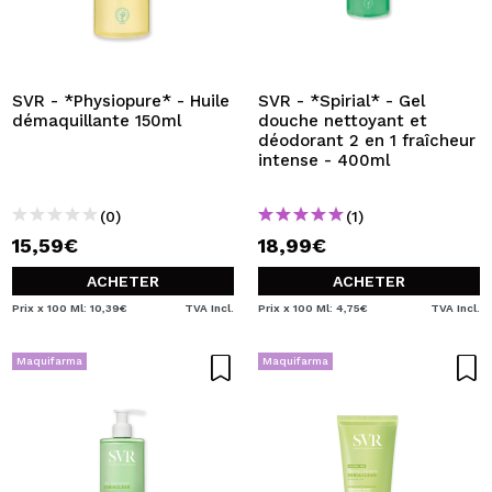
SVR - *Physiopure* - Huile
SVR - *Spirial* - Gel
démaquillante 150ml
douche nettoyant et
déodorant 2 en 1 fraîcheur
intense - 400ml
(0)
(1)
15,59€
18,99€
ACHETER
ACHETER
Prix x 100 Ml: 10,39€
TVA Incl.
Prix x 100 Ml: 4,75€
TVA Incl.
Maquifarma
Maquifarma