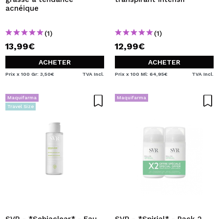
acnéique
(1)
(1)
13,99€
12,99€
ACHETER
ACHETER
Prix x 100 Gr: 3,50€
TVA Incl.
Prix x 100 Ml: 64,95€
TVA Incl.
Maquifarma
Maquifarma
Travel Size