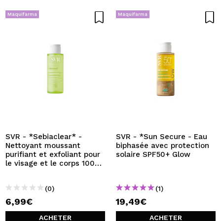
Maquifarma
Maquifarma
SVR - *Sebiaclear* -
SVR - *Sun Secure - Eau
Nettoyant moussant
biphasée avec protection
purifiant et exfoliant pour
solaire SPF50+ Glow
le visage et le corps 100
ml - Pour peaux sensibles,
mixtes à grasses
(0)
(1)
6,99€
19,49€
ACHETER
ACHETER