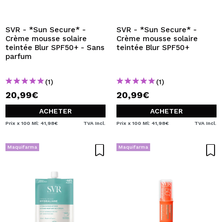
SVR - *Sun Secure* -
SVR - *Sun Secure* -
Crème mousse solaire
Crème mousse solaire
teintée Blur SPF50+ - Sans
teintée Blur SPF50+
parfum
(1)
(1)
20,99€
20,99€
ACHETER
ACHETER
Prix x 100 Ml: 41,98€
TVA Incl.
Prix x 100 Ml: 41,98€
TVA Incl.
Maquifarma
Maquifarma