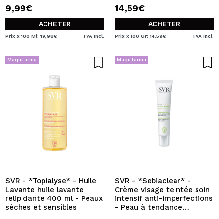
9,99€
14,59€
ACHETER
ACHETER
Prix x 100 Ml: 19,98€
TVA Incl.
Prix x 100 Gr: 14,59€
TVA Incl.
Maquifarma
Maquifarma
SVR - *Topialyse* - Huile
SVR - *Sebiaclear* -
Lavante huile lavante
Crème visage teintée soin
relipidante 400 ml - Peaux
intensif anti-imperfections
sèches et sensibles
- Peau à tendance
acnéique