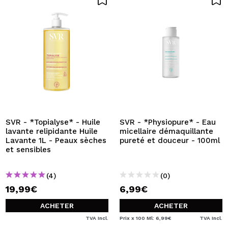
SVR - *Topialyse* - Huile
SVR - *Physiopure* - Eau
lavante relipidante Huile
micellaire démaquillante
Lavante 1L - Peaux sèches
pureté et douceur - 100ml
et sensibles
(4)
(0)
19,99€
6,99€
ACHETER
ACHETER
TVA Incl.
Prix x 100 Ml: 6,99€
TVA Incl.