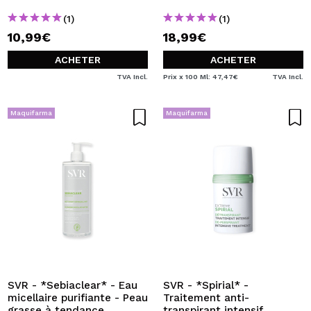
(1)
(1)
10,99€
18,99€
ACHETER
ACHETER
TVA Incl.
Prix x 100 Ml: 47,47€
TVA Incl.
Maquifarma
Maquifarma
SVR - *Sebiaclear* - Eau
SVR - *Spirial* -
micellaire purifiante - Peau
Traitement anti-
grasse à tendance
transpirant intensif