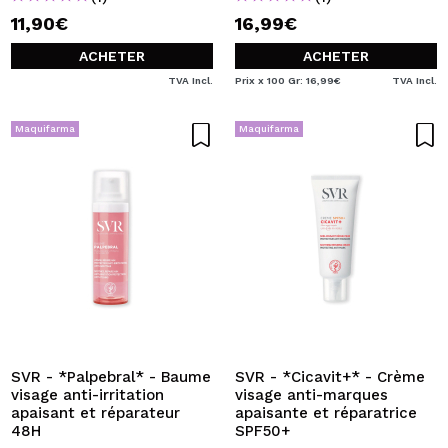
11,90€
16,99€
ACHETER
ACHETER
TVA Incl.
Prix x 100 Gr: 16,99€
TVA Incl.
Maquifarma
Maquifarma
SVR - *Palpebral* - Baume
SVR - *Cicavit+* - Crème
visage anti-irritation
visage anti-marques
apaisant et réparateur
apaisante et réparatrice
48H
SPF50+