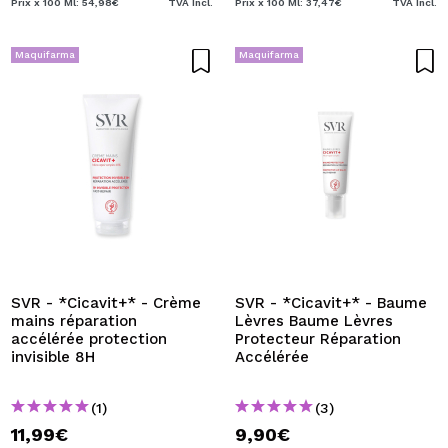
Prix x 100 Ml: 54,98€
TVA Incl.
Prix x 100 Ml: 37,47€
TVA Incl.
Maquifarma
Maquifarma
SVR - *Cicavit+* - Crème
SVR - *Cicavit+* - Baume
mains réparation
Lèvres Baume Lèvres
accélérée protection
Protecteur Réparation
invisible 8H
Accélérée
(1)
(3)
11,99€
9,90€