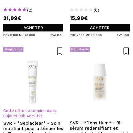
(2)
(0)
21,99€
15,99€
ACHETER
ACHETER
Prix x 100 Ml: 73,30€
TVA Incl.
Prix x 100 Ml: 39,98€
TVA Incl.
Maquifarma
Maquifarma
Cette offre se termine dans:
03
jours
09
h
:
46
m
:
32
s
SVR - *Densitium* - Bi-
SVR - *Sebiaclear* - Soin
sérum redensifiant et
matifiant pour atténuer les