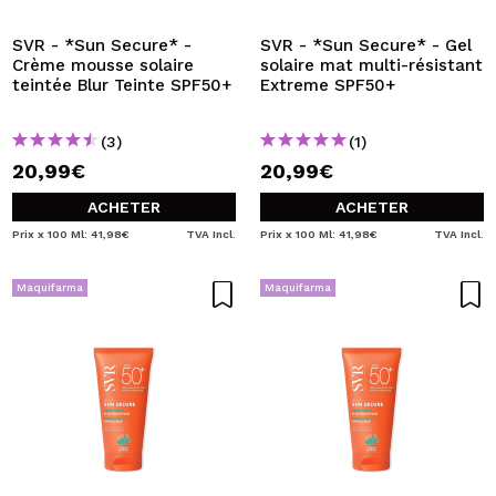
SVR - *Sun Secure* -
SVR - *Sun Secure* - Gel
Crème mousse solaire
solaire mat multi-résistant
teintée Blur Teinte SPF50+
Extreme SPF50+
(3)
(1)
20,99€
20,99€
ACHETER
ACHETER
Prix x 100 Ml: 41,98€
TVA Incl.
Prix x 100 Ml: 41,98€
TVA Incl.
Maquifarma
Maquifarma