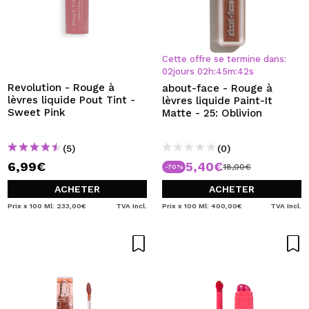
Cette offre se termine dans:
02
jours
02
h
:
45
m
:
42
s
Revolution - Rouge à
about-face - Rouge à
lèvres liquide Pout Tint -
lèvres liquide Paint-It
Sweet Pink
Matte - 25: Oblivion
(5)
(0)
6,99€
5,40€
18,00€
-70%
ACHETER
ACHETER
Prix x 100 Ml: 233,00€
TVA Incl.
Prix x 100 Ml: 400,00€
TVA Incl.