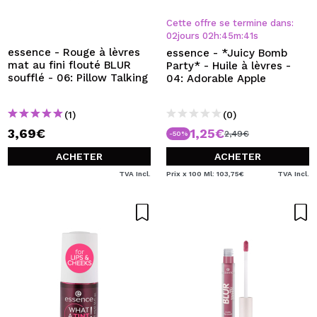
JE VEUX M'INSCRIRE
Cette offre se termine dans:
En créant un compte sur Maquibeauty.fr vous pourrez
02
jours
02
h
:
45
m
:
40
s
effectuer vos achats rapidement, vérifier l'état de vos
essence - Rouge à lèvres
essence - *Juicy Bomb
commandes et consulter vos opérations précédentes.
mat au fini flouté BLUR
Party* - Huile à lèvres -
soufflé - 06: Pillow Talking
04: Adorable Apple
CRÉER UN COMPTE
(1)
(0)
3,69€
1,25€
2,49€
-50%
ACHETER
ACHETER
TVA Incl.
Prix x 100 Ml: 103,75€
TVA Incl.