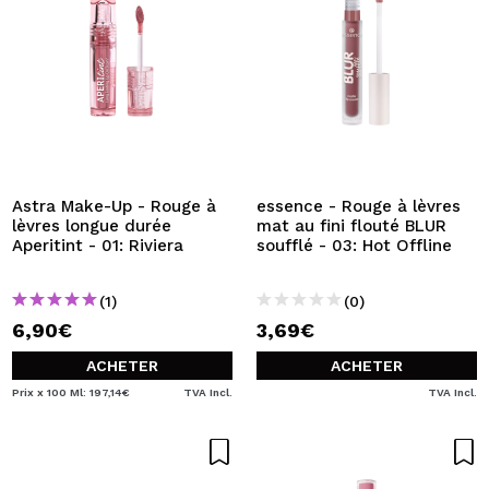
Astra Make-Up - Rouge à
essence - Rouge à lèvres
lèvres longue durée
mat au fini flouté BLUR
Aperitint - 01: Riviera
soufflé - 03: Hot Offline
(1)
(0)
6,90€
3,69€
ACHETER
ACHETER
Prix x 100 Ml: 197,14€
TVA Incl.
TVA Incl.