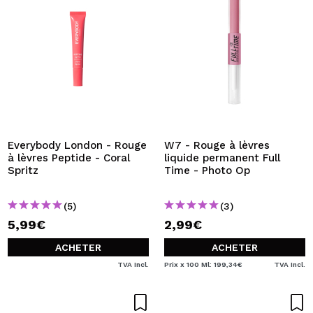
Everybody London - Rouge
W7 - Rouge à lèvres
à lèvres Peptide - Coral
liquide permanent Full
Spritz
Time - Photo Op
(5)
(3)
5,99€
2,99€
ACHETER
ACHETER
TVA Incl.
Prix x 100 Ml: 199,34€
TVA Incl.