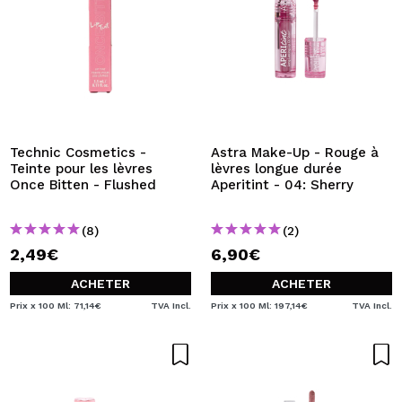
Technic Cosmetics -
Astra Make-Up - Rouge à
Teinte pour les lèvres
lèvres longue durée
Once Bitten - Flushed
Aperitint - 04: Sherry
(8)
(2)
2,49€
6,90€
ACHETER
ACHETER
Prix x 100 Ml: 71,14€
TVA Incl.
Prix x 100 Ml: 197,14€
TVA Incl.