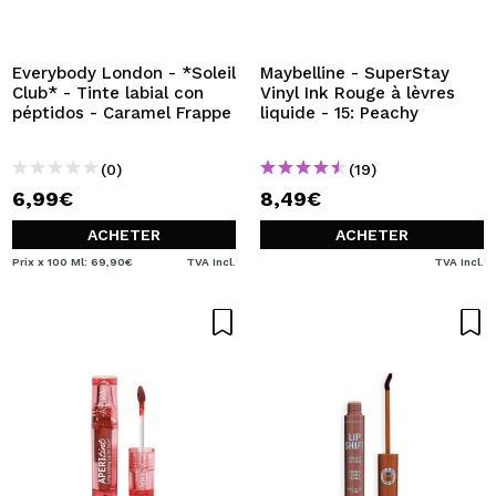
Everybody London - *Soleil
Maybelline - SuperStay
Club* - Tinte labial con
Vinyl Ink Rouge à lèvres
péptidos - Caramel Frappe
liquide - 15: Peachy
(0)
(19)
6,99€
8,49€
ACHETER
ACHETER
Prix x 100 Ml: 69,90€
TVA Incl.
TVA Incl.