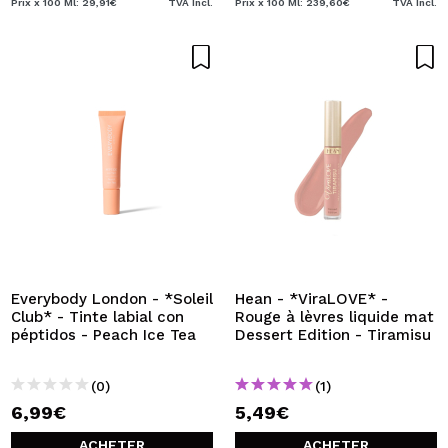
Prix x 100 Ml: 29,91€
TVA Incl.
Prix x 100 Ml: 239,60€
TVA Incl.
Everybody London - *Soleil
Hean - *ViraLOVE* -
Club* - Tinte labial con
Rouge à lèvres liquide mat
péptidos - Peach Ice Tea
Dessert Edition - Tiramisu
(0)
(1)
6,99€
5,49€
ACHETER
ACHETER