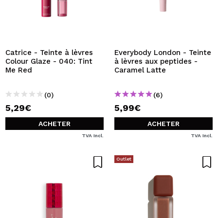
Catrice - Teinte à lèvres
Everybody London - Teinte
Colour Glaze - 040: Tint
à lèvres aux peptides -
Me Red
Caramel Latte
(0)
(6)
5,29€
5,99€
ACHETER
ACHETER
TVA Incl.
TVA Incl.
Outlet