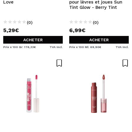
Love
pour lèvres et joues Sun
Tint Glow - Berry Tint
(0)
(0)
5,29€
6,99€
ACHETER
ACHETER
Prix x 100 Gr: 176,33€
TVA Incl.
Prix x 100 Ml: 69,90€
TVA Incl.