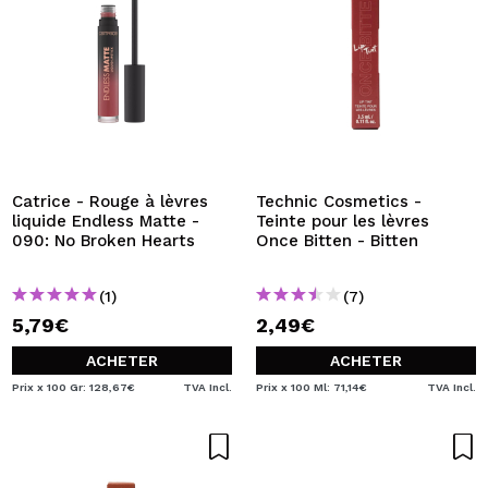
Catrice - Rouge à lèvres
Technic Cosmetics -
liquide Endless Matte -
Teinte pour les lèvres
090: No Broken Hearts
Once Bitten - Bitten
(1)
(7)
5,79€
2,49€
ACHETER
ACHETER
Prix x 100 Gr: 128,67€
TVA Incl.
Prix x 100 Ml: 71,14€
TVA Incl.