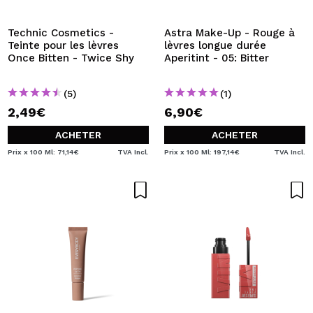
Technic Cosmetics -
Astra Make-Up - Rouge à
Teinte pour les lèvres
lèvres longue durée
Once Bitten - Twice Shy
Aperitint - 05: Bitter
(5)
(1)
2,49€
6,90€
ACHETER
ACHETER
Prix x 100 Ml: 71,14€
TVA Incl.
Prix x 100 Ml: 197,14€
TVA Incl.