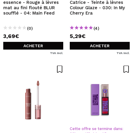
essence - Rouge à lèvres
Catrice - Teinte à lèvres
mat au fini flouté BLUR
Colour Glaze - 030: In My
soufflé - 04: Main Feed
Cherry Era
(0)
(4)
3,69€
5,29€
ACHETER
ACHETER
TVA Incl.
TVA Incl.
Cette offre se termine dans: