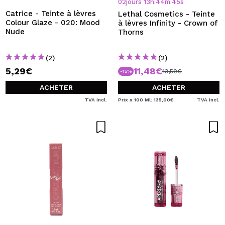
02
jours
13
h
:
44
m
:
45
s
Catrice - Teinte à lèvres
Lethal Cosmetics - Teinte
Colour Glaze - 020: Mood
à lèvres Infinity - Crown of
Nude
Thorns
(2)
(2)
5,29€
11,48€
13,50€
-15%
ACHETER
ACHETER
TVA Incl.
Prix x 100 Ml: 135,00€
TVA Incl.