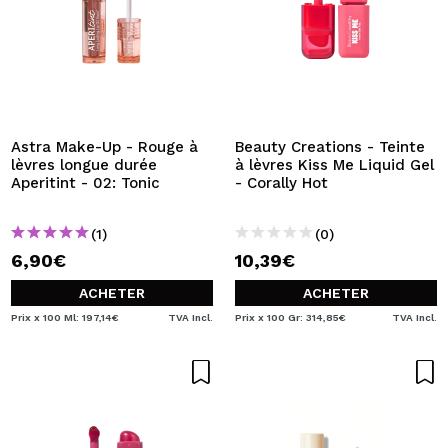
Astra Make-Up - Rouge à
Beauty Creations - Teinte
lèvres longue durée
à lèvres Kiss Me Liquid Gel
Aperitint - 02: Tonic
- Corally Hot
(1)
(0)
6,90€
10,39€
ACHETER
ACHETER
Prix x 100 Ml: 197,14€
TVA Incl.
Prix x 100 Gr: 314,85€
TVA Incl.