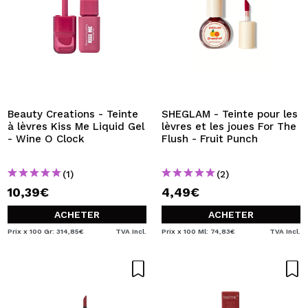
Beauty Creations - Teinte
SHEGLAM - Teinte pour les
à lèvres Kiss Me Liquid Gel
lèvres et les joues For The
- Wine O Clock
Flush - Fruit Punch
(1)
(2)
10,39€
4,49€
ACHETER
ACHETER
Prix x 100 Gr: 314,85€
TVA Incl.
Prix x 100 Ml: 74,83€
TVA Incl.