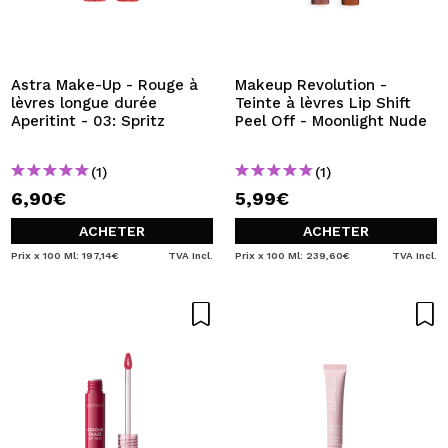
Astra Make-Up - Rouge à
Makeup Revolution -
lèvres longue durée
Teinte à lèvres Lip Shift
Aperitint - 03: Spritz
Peel Off - Moonlight Nude
(1)
(1)
6,90€
5,99€
ACHETER
ACHETER
Prix x 100 Ml: 197,14€
TVA Incl.
Prix x 100 Ml: 239,60€
TVA Incl.