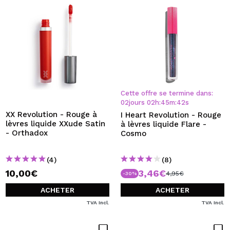
Cette offre se termine dans:
02
jours
02
h
:
45
m
:
42
s
XX Revolution - Rouge à
I Heart Revolution - Rouge
lèvres liquide XXude Satin
à lèvres liquide Flare -
- Orthadox
Cosmo
(4)
(8)
10,00€
3,46€
4,95€
-30%
ACHETER
ACHETER
TVA Incl.
TVA Incl.