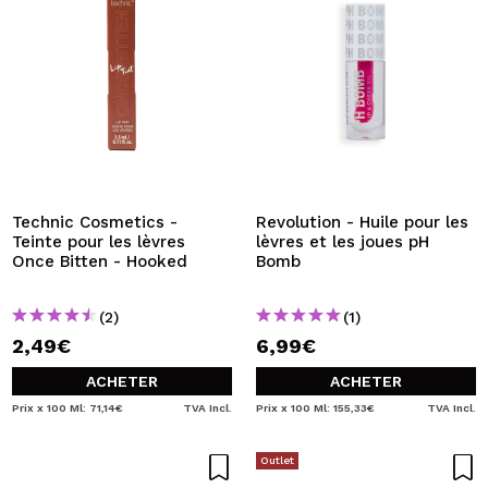
Technic Cosmetics -
Revolution - Huile pour les
Teinte pour les lèvres
lèvres et les joues pH
Once Bitten - Hooked
Bomb
(2)
(1)
2,49€
6,99€
ACHETER
ACHETER
Prix x 100 Ml: 71,14€
TVA Incl.
Prix x 100 Ml: 155,33€
TVA Incl.
Outlet