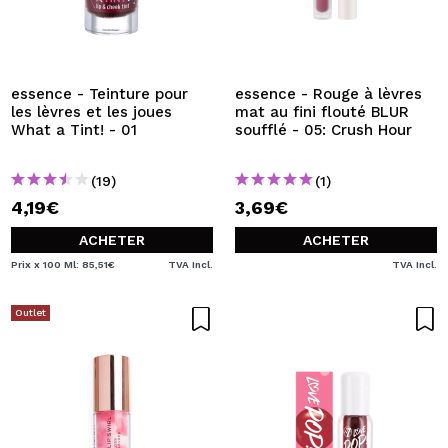
essence - Teinture pour
essence - Rouge à lèvres
les lèvres et les joues
mat au fini flouté BLUR
What a Tint! - 01
soufflé - 05: Crush Hour
(19)
(1)
4,19€
3,69€
ACHETER
ACHETER
Prix x 100 Ml: 85,51€
TVA Incl.
TVA Incl.
Outlet