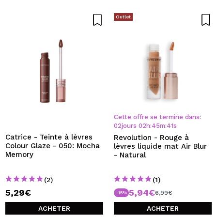
Outlet
Cette offre se termine dans:
02
jours
02
h
:
45
m
:
40
s
Catrice - Teinte à lèvres
Revolution - Rouge à
Colour Glaze - 050: Mocha
lèvres liquide mat Air Blur
Memory
- Natural
(2)
(1)
5,29€
5,94€
6,99€
-15%
ACHETER
ACHETER