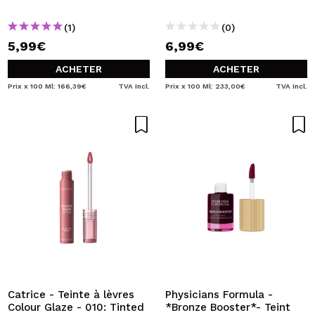
(1)
(0)
5,99€
6,99€
ACHETER
ACHETER
Prix x 100 Ml: 166,39€
TVA Incl.
Prix x 100 Ml: 233,00€
TVA Incl.
Catrice - Teinte à lèvres
Physicians Formula -
Colour Glaze - 010: Tinted
*Bronze Booster*- Teint