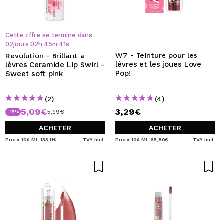
Cette offre se termine dans:
02
jours
02
h
:
45
m
:
40
s
W7 - Teinture pour les
Revolution - Brillant à
lèvres et les joues Love
lèvres Ceramide Lip Swirl -
Pop!
Sweet soft pink
(2)
(4)
5,09€
3,29€
5,99€
-15%
ACHETER
ACHETER
Prix x 100 Ml: 133,11€
TVA Incl.
Prix x 100 Ml: 65,80€
TVA Incl.