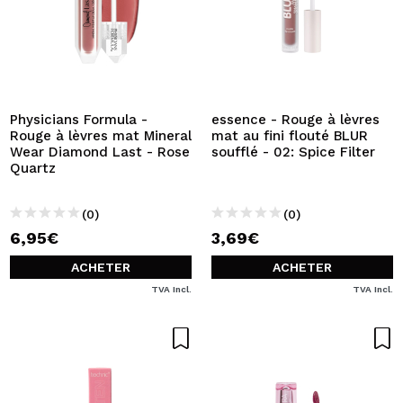
Physicians Formula -
essence - Rouge à lèvres
Rouge à lèvres mat Mineral
mat au fini flouté BLUR
Wear Diamond Last - Rose
soufflé - 02: Spice Filter
Quartz
(0)
(0)
6,95€
3,69€
ACHETER
ACHETER
TVA Incl.
TVA Incl.