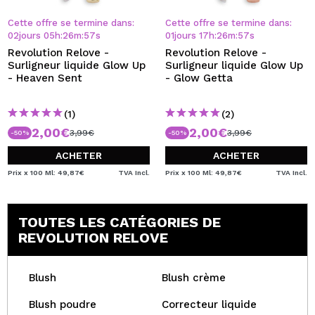
JE VEUX M'INSCRIRE
Cette offre se termine dans:
Cette offre se termine dans:
En créant un compte sur Maquibeauty.fr vous pourrez
02
jours
05
h
:
26
m
:
57
s
01
jours
17
h
:
26
m
:
57
s
effectuer vos achats rapidement, vérifier l'état de vos
Revolution Relove -
Revolution Relove -
commandes et consulter vos opérations précédentes.
Surligneur liquide Glow Up
Surligneur liquide Glow Up
- Heaven Sent
- Glow Getta
CRÉER UN COMPTE
(1)
(2)
2,00€
2,00€
3,99€
3,99€
-50%
-50%
ACHETER
ACHETER
Prix x 100 Ml: 49,87€
TVA Incl.
Prix x 100 Ml: 49,87€
TVA Incl.
TOUTES LES CATÉGORIES DE
REVOLUTION RELOVE
Blush
Blush crème
Blush poudre
Correcteur liquide