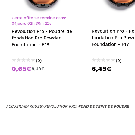
MAQUIFARMA
KOREA ZONE
Cette offre se termine dans:
04
jours
02
h
:
30
m
:
22
s
TRAVEL SIZE
Revolution Pro - P
Revolution Pro - Poudre de
fondation Pro Pow
fondation Pro Powder
NATURE
Foundation - F17
Foundation - F18
(0)
(0)
OFFRES
0,65€
6,49€
6,49€
OUTLET
ILS SONT REVENUS!
BIENTÔT DISPONIBLE
ACCUEIL
>
MARQUES
>
REVOLUTION PRO
>
FOND DE TEINT DE POUDRE
BLOG