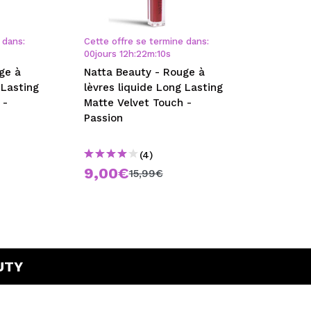
 dans:
Cette offre se termine dans:
00
jours
12
h
:
22
m
:
10
s
ge à
Natta Beauty - Rouge à
 Lasting
lèvres liquide Long Lasting
 -
Matte Velvet Touch -
Passion
(4)
9,00€
15,99€
UTY