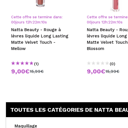
MAQUIFARMA
KOREA ZONE
Cette offre se termine dans:
Cette offre se termine
00
jours
12
h
:
22
m
:
10
s
00
jours
12
h
:
22
m
:
10
s
TRAVEL SIZE
Natta Beauty - Rouge à
Natta Beauty - Rou
lèvres liquide Long Lasting
lèvres liquide Long
NATURE
Matte Velvet Touch -
Matte Velvet Touch
Mellow
Blossom
OFFRES
(1)
(0)
OUTLET
9,00€
9,00€
15,99€
15,99€
ILS SONT REVENUS!
BIENTÔT DISPONIBLE
BLOG
TOUTES LES CATÉGORIES DE NATTA BEA
Maquillage