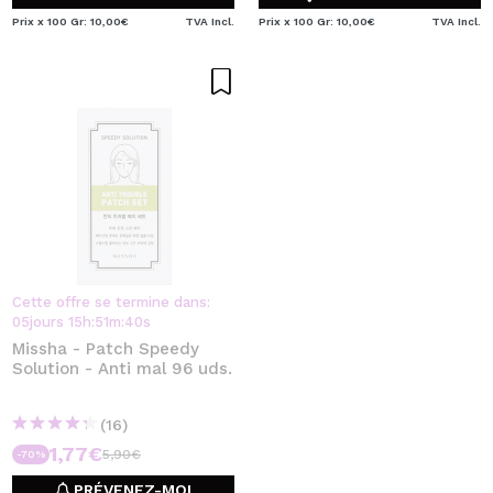
Prix x 100 Gr: 10,00€
TVA Incl.
Prix x 100 Gr: 10,00€
TVA Incl.
Cette offre se termine dans:
05
jours
15
h
:
51
m
:
39
s
Missha - Patch Speedy
Solution - Anti mal 96 uds.
(16)
1,77€
5,90€
-70%
PRÉVENEZ-MOI