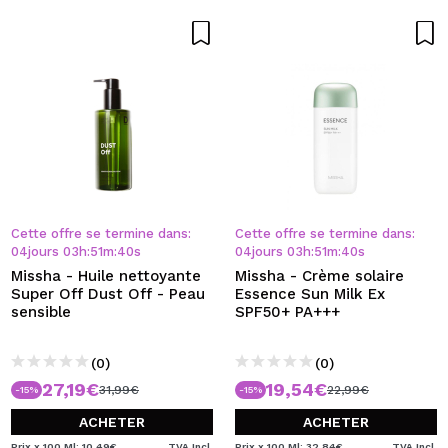
Cette offre se termine dans:
Cette offre se termine dans:
04
jours
03
h
:
51
m
:
39
s
04
jours
03
h
:
51
m
:
39
s
Missha - Huile nettoyante
Missha - Crème solaire
Super Off Dust Off - Peau
Essence Sun Milk Ex
sensible
SPF50+ PA+++
(0)
(0)
27,19€
19,54€
31,99€
22,99€
-15%
-15%
ACHETER
ACHETER
Prix x 100 Ml: 10,49€
TVA Incl.
Prix x 100 Ml: 32,84€
TVA Incl.