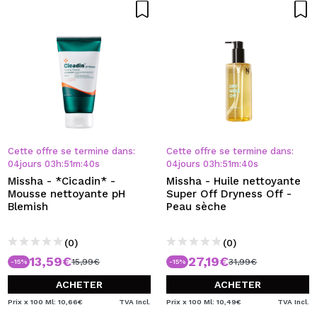
Cette offre se termine dans:
Cette offre se termine dans:
04
jours
03
h
:
51
m
:
39
s
04
jours
03
h
:
51
m
:
39
s
Missha - *Cicadin* -
Missha - Huile nettoyante
Mousse nettoyante pH
Super Off Dryness Off -
Blemish
Peau sèche
(0)
(0)
13,59€
27,19€
15,99€
31,99€
-15%
-15%
ACHETER
ACHETER
Prix x 100 Ml: 10,66€
TVA Incl.
Prix x 100 Ml: 10,49€
TVA Incl.