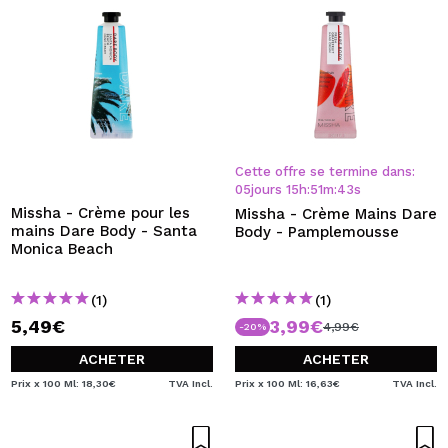
Cette offre se termine dans:
05
jours
15
h
:
51
m
:
43
s
Missha - Crème pour les
Missha - Crème Mains Dare
mains Dare Body - Santa
Body - Pamplemousse
Monica Beach
(1)
(1)
5,49€
3,99€
4,99€
-20%
ACHETER
ACHETER
Prix x 100 Ml: 18,30€
TVA Incl.
Prix x 100 Ml: 16,63€
TVA Incl.