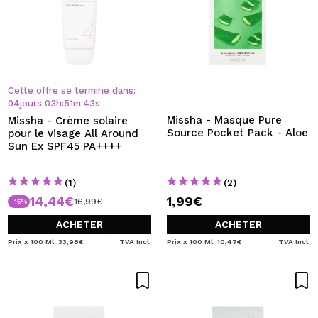
Cette offre se termine dans:
04
jours
03
h
:
51
m
:
43
s
Missha - Masque Pure
Missha - Crème solaire
Source Pocket Pack - Aloe
pour le visage All Around
Sun Ex SPF45 PA++++
(1)
(2)
14,44€
1,99€
16,99€
-15%
ACHETER
ACHETER
Prix x 100 Ml: 33,98€
TVA Incl.
Prix x 100 Ml: 10,47€
TVA Incl.