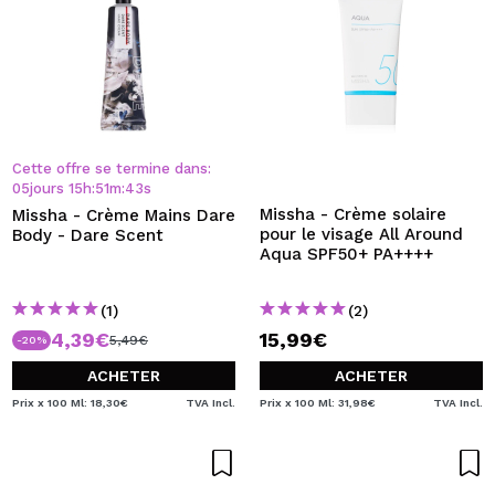
Cette offre se termine dans:
05
jours
15
h
:
51
m
:
43
s
Missha - Crème solaire
Missha - Crème Mains Dare
pour le visage All Around
Body - Dare Scent
Aqua SPF50+ PA++++
(1)
(2)
4,39€
15,99€
5,49€
-20%
ACHETER
ACHETER
Prix x 100 Ml: 18,30€
TVA Incl.
Prix x 100 Ml: 31,98€
TVA Incl.