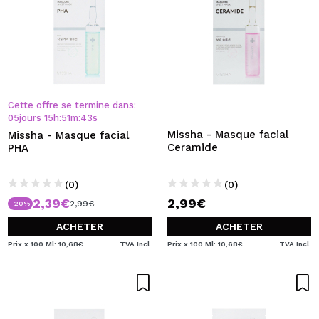
Cette offre se termine dans:
05
jours
15
h
:
51
m
:
43
s
Missha - Masque facial
Missha - Masque facial
Ceramide
PHA
(0)
(0)
2,39€
2,99€
2,99€
-20%
ACHETER
ACHETER
Prix x 100 Ml: 10,68€
TVA Incl.
Prix x 100 Ml: 10,68€
TVA Incl.