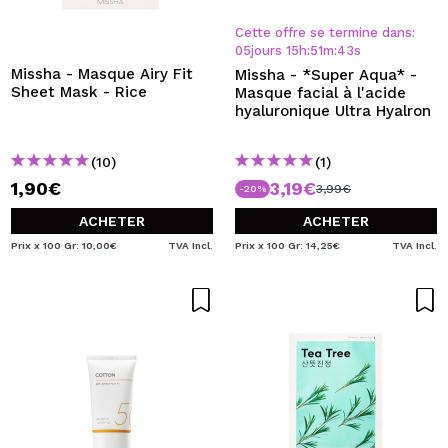
JE VEUX M'INSCRIRE
Cette offre se termine dans:
En créant un compte sur Maquibeauty.fr vous pourrez
05
jours
15
h
:
51
m
:
43
s
effectuer vos achats rapidement, vérifier l'état de vos
Missha - Masque Airy Fit
Missha - *Super Aqua* -
commandes et consulter vos opérations précédentes.
Sheet Mask - Rice
Masque facial à l'acide
hyaluronique Ultra Hyalron
CRÉER UN COMPTE
(10)
(1)
1,90€
3,19€
3,99€
-20%
ACHETER
ACHETER
Prix x 100 Gr: 10,00€
TVA Incl.
Prix x 100 Gr: 14,25€
TVA Incl.