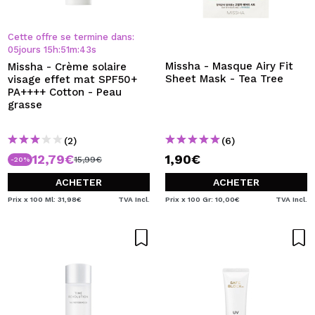
Cette offre se termine dans:
05
jours
15
h
:
51
m
:
43
s
Missha - Masque Airy Fit
Missha - Crème solaire
Sheet Mask - Tea Tree
visage effet mat SPF50+
PA++++ Cotton - Peau
grasse
(2)
(6)
12,79€
1,90€
15,99€
-20%
ACHETER
ACHETER
Prix x 100 Ml: 31,98€
TVA Incl.
Prix x 100 Gr: 10,00€
TVA Incl.