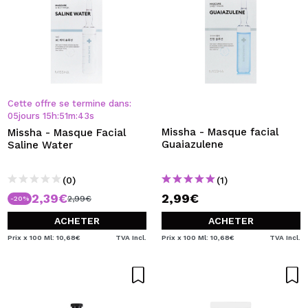
Cette offre se termine dans:
05
jours
15
h
:
51
m
:
43
s
Missha - Masque facial
Missha - Masque Facial
Guaiazulene
Saline Water
(0)
(1)
2,39€
2,99€
2,99€
-20%
ACHETER
ACHETER
Prix x 100 Ml: 10,68€
TVA Incl.
Prix x 100 Ml: 10,68€
TVA Incl.