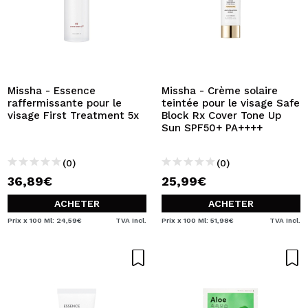
Missha - Essence
Missha - Crème solaire
raffermissante pour le
teintée pour le visage Safe
visage First Treatment 5x
Block Rx Cover Tone Up
Sun SPF50+ PA++++
(0)
(0)
36,89€
25,99€
ACHETER
ACHETER
Prix x 100 Ml: 24,59€
TVA Incl.
Prix x 100 Ml: 51,98€
TVA Incl.