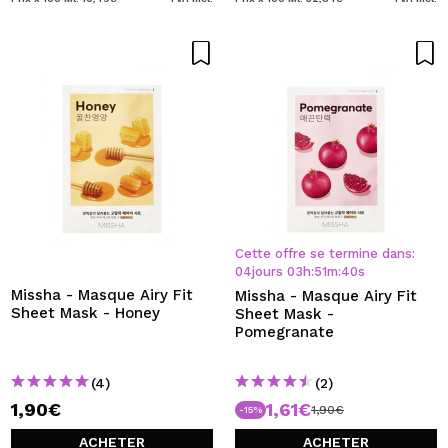
Cette offre se termine dans:
04
jours
03
h
:
51
m
:
39
s
Missha - Masque Airy Fit
Missha - Masque Airy Fit
Sheet Mask - Honey
Sheet Mask -
Pomegranate
(4)
(2)
1,90€
1,61€
1,90€
-15%
ACHETER
ACHETER